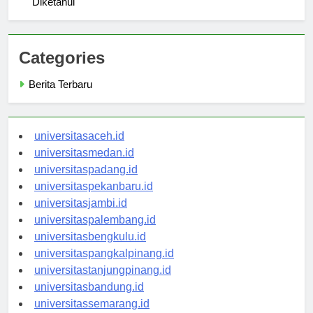
Diketahui
Categories
Berita Terbaru
universitasaceh.id
universitasmedan.id
universitaspadang.id
universitaspekanbaru.id
universitasjambi.id
universitaspalembang.id
universitasbengkulu.id
universitaspangkalpinang.id
universitastanjungpinang.id
universitasbandung.id