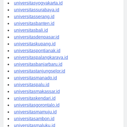
universitassemarang.id
universitasyogyakarta.id
universitassurabaya.id
universitasserang.id
universitasbanten.id
universitasbali.id
universitasdenpasar.id
universitaskupang.id
universitaspontianak.id
universitaspalangkaraya.id
universitasbanjarbaru.id
universitastanjungselor.id
universitasmanado.id
universitaspalu.id
universitasmakassar.id
universitaskendari.id
universitasgorontalo.id
universitasmamuju.id
universitasambon.id