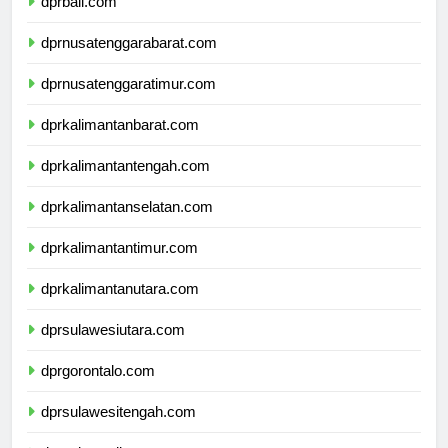
dprbali.com
dprnusatenggarabarat.com
dprnusatenggaratimur.com
dprkalimantanbarat.com
dprkalimantantengah.com
dprkalimantanselatan.com
dprkalimantantimur.com
dprkalimantanutara.com
dprsulawesiutara.com
dprgorontalo.com
dprsulawesitengah.com