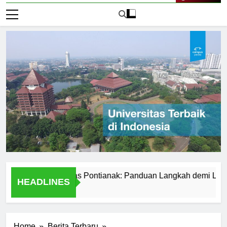
Live Now
r ke Universitas Pontianak: Panduan Langkah demi Langkah
HEADLINES