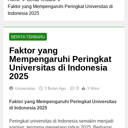
Home
Berita Terbaru
Faktor yang Mempengaruhi Peringkat Universitas di
Indonesia 2025
BERITA TERBARU
Faktor yang
Mempengaruhi Peringkat
Universitas di Indonesia
2025
0
Universitas
3 Bulan Ago
3 Mins
Faktor yang Mempengaruhi Peringkat Universitas
di Indonesia 2025
Peringkat universitas di Indonesia semakin menjadi