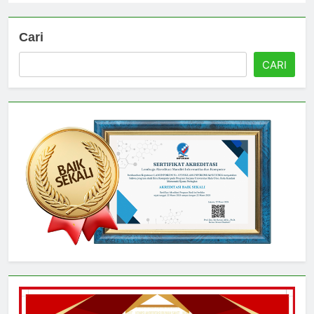
Cari
CARI