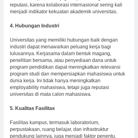
dan institusi penelitian juga dapat meningkatkan
reputasi, karena kolaborasi internasional sering kali
menjadi indikator kekuatan akademik universitas.
4. Hubungan Industri
Universitas yang memiliki hubungan baik dengan
industri dapat menawarkan peluang kerja bagi
lulusannya. Kerjasama dalam bentuk magang,
penelitian bersama, atau penyediaan dana untuk
program pendidikan dapat meningkatkan relevansi
program studi dan mempersiapkan mahasiswa untuk
dunia kerja. Ini tidak hanya meningkatkan
employability mahasiswa, tetapi juga reputasi
universitas di mata calon mahasiswa.
5. Kualitas Fasilitas
Fasilitas kampus, termasuk laboratorium,
perpustakaan, ruang belajar, dan infrastruktur