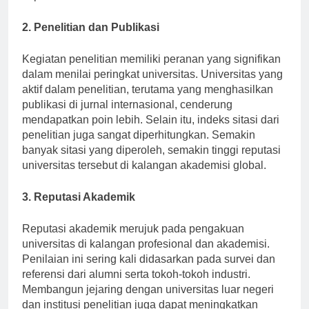
kepada mahasiswa.
2. Penelitian dan Publikasi
Kegiatan penelitian memiliki peranan yang signifikan
dalam menilai peringkat universitas. Universitas yang
aktif dalam penelitian, terutama yang menghasilkan
publikasi di jurnal internasional, cenderung
mendapatkan poin lebih. Selain itu, indeks sitasi dari
penelitian juga sangat diperhitungkan. Semakin
banyak sitasi yang diperoleh, semakin tinggi reputasi
universitas tersebut di kalangan akademisi global.
3. Reputasi Akademik
Reputasi akademik merujuk pada pengakuan
universitas di kalangan profesional dan akademisi.
Penilaian ini sering kali didasarkan pada survei dan
referensi dari alumni serta tokoh-tokoh industri.
Membangun jejaring dengan universitas luar negeri