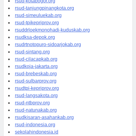
rsud-kotabogor.org
rsud-tanjungpinangkota.org
rsud-simeuluekab.org
rsud-tpikepriprov.org
rsuddrloekmonohadi-kuduskab.org
rsudksa-depok.org
rsudrtnotopuro-sidoarjokab.org
rsud-sintang.org
rsud-cilacapkab.org
rsudkoja-jakarta.org
rsud-brebeskab.org
rsud-sulbarprov.org
rsudtpi-kepriprov.org
rsud-langsakota.org
rsud-ntbprov.org
rsud-natunakab.org
rsudkisaran-asahankab.org
rsud-indonesia.org