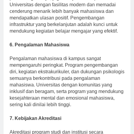
pendukung lainnya, juga menjadi faktor penentu.
Universitas dengan fasilitas modern dan memadai
cenderung menarik lebih banyak mahasiswa dan
mendapatkan ulasan positif. Pengembangan
infrastruktur yang berkelanjutan adalah kunci untuk
mendukung kegiatan belajar mengajar yang efektif.
6. Pengalaman Mahasiswa
Pengalaman mahasiswa di kampus sangat
mempengaruhi peringkat. Program pengembangan
diri, kegiatan ekstrakurikuler, dan dukungan psikologis
semuanya berkontribusi pada pengalaman
mahasiswa. Universitas dengan komunitas yang
inklusif dan beragam, serta program yang mendukung
kesejahteraan mental dan emosional mahasiswa,
sering kali dinilai lebih tinggi.
7. Kebijakan Akreditasi