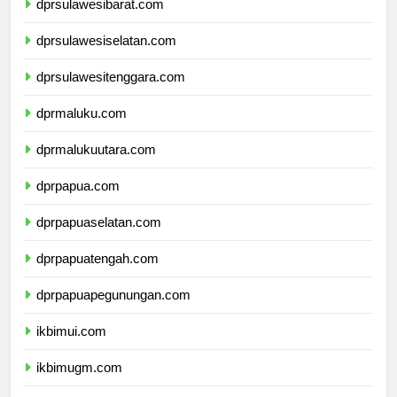
dprsulawesibarat.com
dprsulawesiselatan.com
dprsulawesitenggara.com
dprmaluku.com
dprmalukuutara.com
dprpapua.com
dprpapuaselatan.com
dprpapuatengah.com
dprpapuapegunungan.com
ikbimui.com
ikbimugm.com