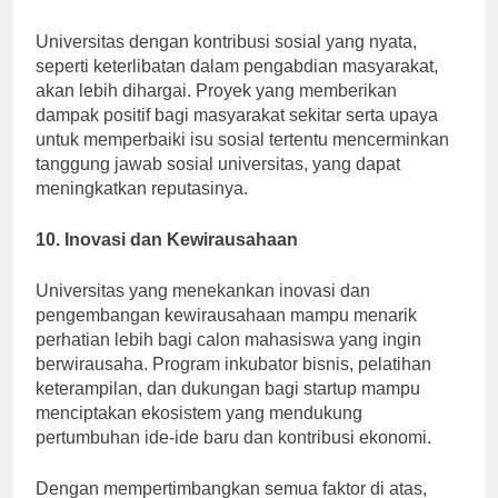
9. Kontribusi Sosial
Universitas dengan kontribusi sosial yang nyata,
seperti keterlibatan dalam pengabdian masyarakat,
akan lebih dihargai. Proyek yang memberikan
dampak positif bagi masyarakat sekitar serta upaya
untuk memperbaiki isu sosial tertentu mencerminkan
tanggung jawab sosial universitas, yang dapat
meningkatkan reputasinya.
10. Inovasi dan Kewirausahaan
Universitas yang menekankan inovasi dan
pengembangan kewirausahaan mampu menarik
perhatian lebih bagi calon mahasiswa yang ingin
berwirausaha. Program inkubator bisnis, pelatihan
keterampilan, dan dukungan bagi startup mampu
menciptakan ekosistem yang mendukung
pertumbuhan ide-ide baru dan kontribusi ekonomi.