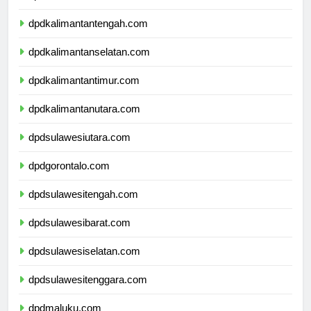
dpdkalimantanbarat.com
dpdkalimantantengah.com
dpdkalimantanselatan.com
dpdkalimantantimur.com
dpdkalimantanutara.com
dpdsulawesiutara.com
dpdgorontalo.com
dpdsulawesitengah.com
dpdsulawesibarat.com
dpdsulawesiselatan.com
dpdsulawesitenggara.com