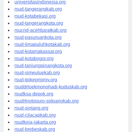
universitassamarinda.id
universitasindonesia.org
rsud-tangerangkab.org
rsud-kotabekasi.org
rsud-tangerangkota.org
rsucnd-acehbaratkab.org
rsud-pasuruankota.org
rsud-limapuluhkotakab.org
rsud-kotamakassar.org
rsud-kotabogor.org
rsud-tanjungpinangkota.org
rsud-simeuluekab.org
rsud-tpikepriprov.org
rsuddrloekmonohadi-kuduskab.org
rsudksa-depok.org
rsudrtnotopuro-sidoarjokab.org
rsud-sintang.org
rsud-cilacapkab.org
rsudkoja-jakarta.org