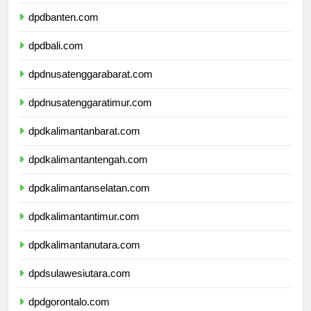
dpdjawatimur.com
dpdbanten.com
dpdbali.com
dpdnusatenggarabarat.com
dpdnusatenggaratimur.com
dpdkalimantanbarat.com
dpdkalimantantengah.com
dpdkalimantanselatan.com
dpdkalimantantimur.com
dpdkalimantanutara.com
dpdsulawesiutara.com