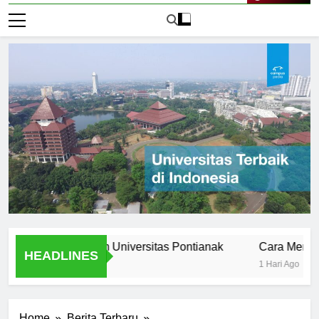
Live Now
ss Stories from Universitas Pontianak
Cara Mendaftar k
HEADLINES
1 Hari Ago