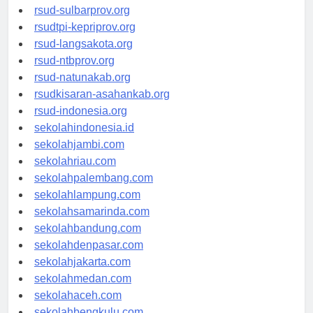
rsud-brebeskab.org
rsud-sulbarprov.org
rsudtpi-kepriprov.org
rsud-langsakota.org
rsud-ntbprov.org
rsud-natunakab.org
rsudkisaran-asahankab.org
rsud-indonesia.org
sekolahindonesia.id
sekolahjambi.com
sekolahriau.com
sekolahpalembang.com
sekolahlampung.com
sekolahsamarinda.com
sekolahbandung.com
sekolahdenpasar.com
sekolahjakarta.com
sekolahmedan.com
sekolahaceh.com