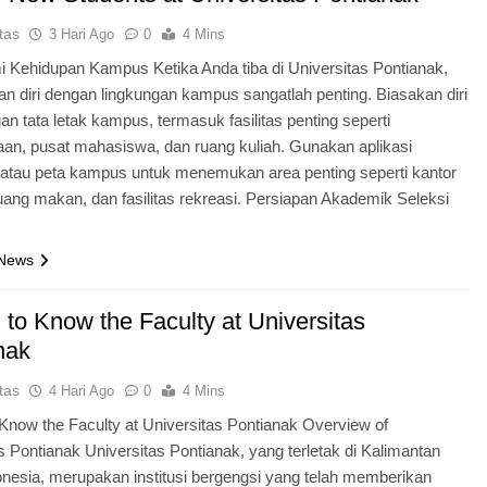
tas
3 Hari Ago
0
4 Mins
Kehidupan Kampus Ketika Anda tiba di Universitas Pontianak,
n diri dengan lingkungan kampus sangatlah penting. Biasakan diri
n tata letak kampus, termasuk fasilitas penting seperti
aan, pusat mahasiswa, dan ruang kuliah. Gunakan aplikasi
atau peta kampus untuk menemukan area penting seperti kantor
ruang makan, dan fasilitas rekreasi. Persiapan Akademik Seleksi
 News
 to Know the Faculty at Universitas
nak
tas
4 Hari Ago
0
4 Mins
 Know the Faculty at Universitas Pontianak Overview of
s Pontianak Universitas Pontianak, yang terletak di Kalimantan
onesia, merupakan institusi bergengsi yang telah memberikan