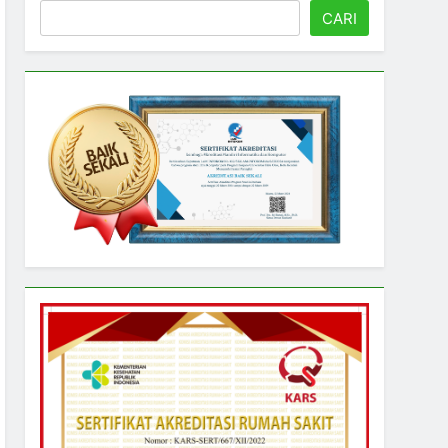
CARI
in ilmu,
ngga
 Selain
n dan
nya.