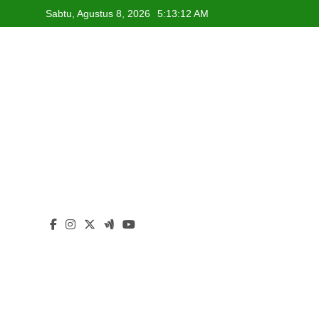
Skip
Sabtu, Agustus 8, 2026
5:13:13 AM
to
content