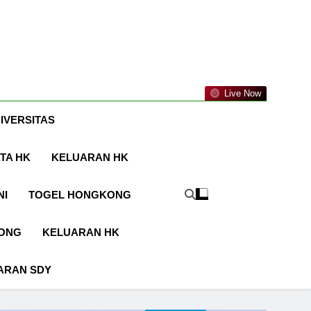
Live Now
IVERSITAS
TA HK
KELUARAN HK
NI
TOGEL HONGKONG
ONG
KELUARAN HK
ARAN SDY