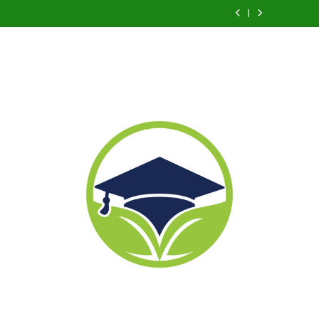
New
Stories
ke
at
New
Stories
ke
Opportunities
for
Students
from
Universitas
Universitas
Students
from
Universitas
at
New
at
Universitas
Pontianak:
Pontianak
at
Universitas
Pontianak:
Universitas
Students
Universitas
Pontianak
Panduan
Universitas
Pontianak
Panduan
Pontianak
at
Pontianak
Langkah
Pontianak
Langkah
Universitas
demi
demi
Pontianak
Langkah
Langkah