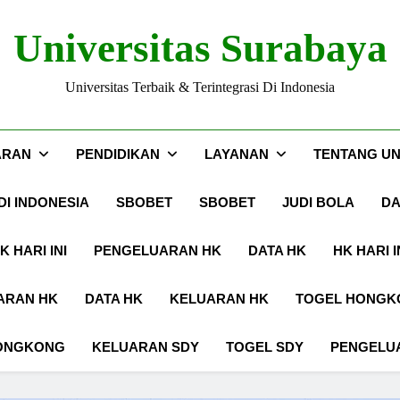
Universitas Surabaya
Universitas Terbaik & Terintegrasi Di Indonesia
ARAN
PENDIDIKAN
LAYANAN
TENTANG UN
DI INDONESIA
SBOBET
SBOBET
JUDI BOLA
DA
K HARI INI
PENGELUARAN HK
DATA HK
HK HARI I
ARAN HK
DATA HK
KELUARAN HK
TOGEL HONGK
ONGKONG
KELUARAN SDY
TOGEL SDY
PENGELU