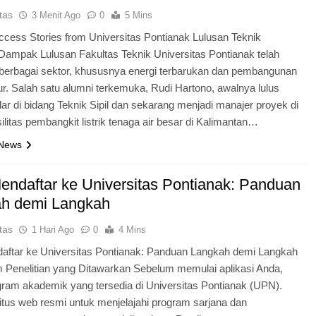
tas
3 Menit Ago
0
5 Mins
mencakup berbagai disipl
mulai dari ilmu militer hi
cess Stories from Universitas Pontianak Lulusan Teknik
ampak Lulusan Fakultas Teknik Universitas Pontianak telah
ilmu strategi pertahanan.
i berbagai sektor, khususnya energi terbarukan dan pembangunan
itu, UNHAN juga memiliki
tur. Salah satu alumni terkemuka, Rudi Hartono, awalnya lulus
berbagai fasilitas moder
ar di bidang Teknik Sipil dan sekarang menjadi manajer proyek di
tenaga pengajar yang
ilitas pembangkit listrik tenaga air besar di Kalimantan…
berpengalaman di bidang
 News
endaftar ke Universitas Pontianak: Panduan
h demi Langkah
tas
1 Hari Ago
0
4 Mins
aftar ke Universitas Pontianak: Panduan Langkah demi Langkah
m Penelitian yang Ditawarkan Sebelum memulai aplikasi Anda,
gram akademik yang tersedia di Universitas Pontianak (UPN).
itus web resmi untuk menjelajahi program sarjana dan