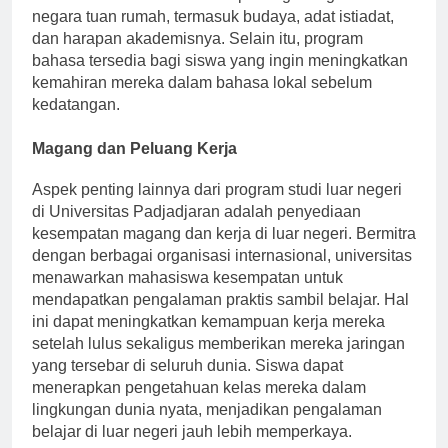
memberikan siswa informasi penting mengenai
negara tuan rumah, termasuk budaya, adat istiadat,
dan harapan akademisnya. Selain itu, program
bahasa tersedia bagi siswa yang ingin meningkatkan
kemahiran mereka dalam bahasa lokal sebelum
kedatangan.
Magang dan Peluang Kerja
Aspek penting lainnya dari program studi luar negeri
di Universitas Padjadjaran adalah penyediaan
kesempatan magang dan kerja di luar negeri. Bermitra
dengan berbagai organisasi internasional, universitas
menawarkan mahasiswa kesempatan untuk
mendapatkan pengalaman praktis sambil belajar. Hal
ini dapat meningkatkan kemampuan kerja mereka
setelah lulus sekaligus memberikan mereka jaringan
yang tersebar di seluruh dunia. Siswa dapat
menerapkan pengetahuan kelas mereka dalam
lingkungan dunia nyata, menjadikan pengalaman