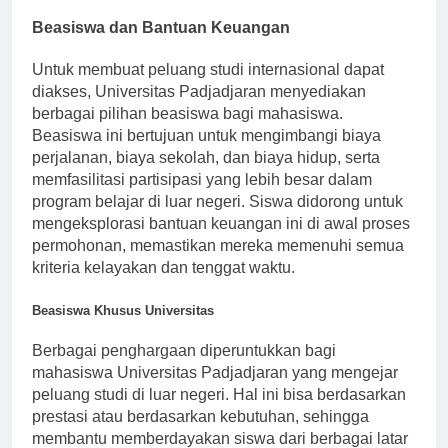
belajar di luar negeri jauh lebih memperkaya.
Beasiswa dan Bantuan Keuangan
Untuk membuat peluang studi internasional dapat
diakses, Universitas Padjadjaran menyediakan
berbagai pilihan beasiswa bagi mahasiswa.
Beasiswa ini bertujuan untuk mengimbangi biaya
perjalanan, biaya sekolah, dan biaya hidup, serta
memfasilitasi partisipasi yang lebih besar dalam
program belajar di luar negeri. Siswa didorong untuk
mengeksplorasi bantuan keuangan ini di awal proses
permohonan, memastikan mereka memenuhi semua
kriteria kelayakan dan tenggat waktu.
Beasiswa Khusus Universitas
Berbagai penghargaan diperuntukkan bagi
mahasiswa Universitas Padjadjaran yang mengejar
peluang studi di luar negeri. Hal ini bisa berdasarkan
prestasi atau berdasarkan kebutuhan, sehingga