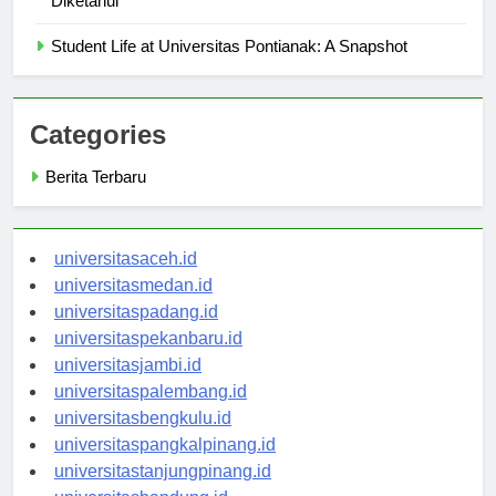
Diketahui
Student Life at Universitas Pontianak: A Snapshot
Categories
Berita Terbaru
universitasaceh.id
universitasmedan.id
universitaspadang.id
universitaspekanbaru.id
universitasjambi.id
universitaspalembang.id
universitasbengkulu.id
universitaspangkalpinang.id
universitastanjungpinang.id