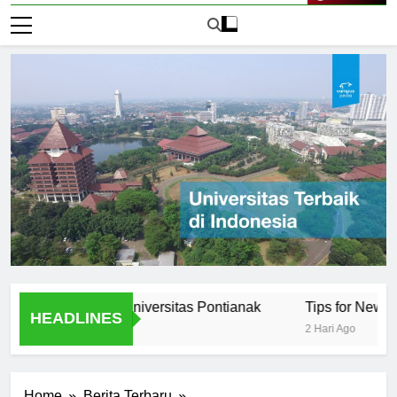
Live Now
rtunities at Universitas Pontianak
Tips for New Students
HEADLINES
2 Hari Ago