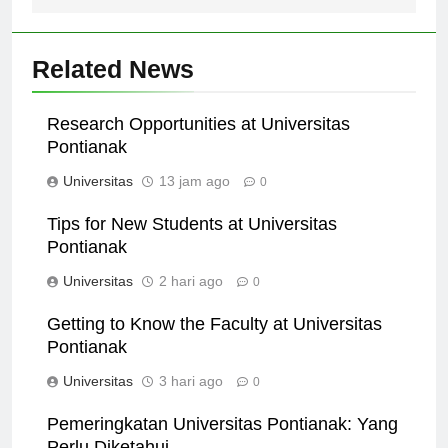
Related News
Research Opportunities at Universitas
Pontianak
Universitas
13 jam ago
0
Tips for New Students at Universitas
Pontianak
Universitas
2 hari ago
0
Getting to Know the Faculty at Universitas
Pontianak
Universitas
3 hari ago
0
Pemeringkatan Universitas Pontianak: Yang