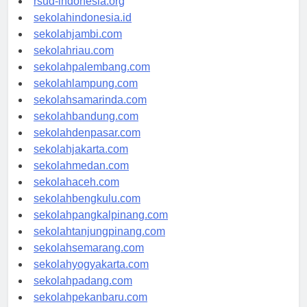
rsud-indonesia.org
sekolahindonesia.id
sekolahjambi.com
sekolahriau.com
sekolahpalembang.com
sekolahlampung.com
sekolahsamarinda.com
sekolahbandung.com
sekolahdenpasar.com
sekolahjakarta.com
sekolahmedan.com
sekolahaceh.com
sekolahbengkulu.com
sekolahpangkalpinang.com
sekolahtanjungpinang.com
sekolahsemarang.com
sekolahyogyakarta.com
sekolahpadang.com