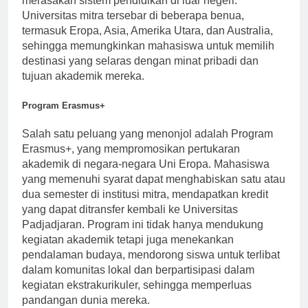
merasakan sistem pendidikan di luar negeri.
Universitas mitra tersebar di beberapa benua,
termasuk Eropa, Asia, Amerika Utara, dan Australia,
sehingga memungkinkan mahasiswa untuk memilih
destinasi yang selaras dengan minat pribadi dan
tujuan akademik mereka.
Program Erasmus+
Salah satu peluang yang menonjol adalah Program
Erasmus+, yang mempromosikan pertukaran
akademik di negara-negara Uni Eropa. Mahasiswa
yang memenuhi syarat dapat menghabiskan satu atau
dua semester di institusi mitra, mendapatkan kredit
yang dapat ditransfer kembali ke Universitas
Padjadjaran. Program ini tidak hanya mendukung
kegiatan akademik tetapi juga menekankan
pendalaman budaya, mendorong siswa untuk terlibat
dalam komunitas lokal dan berpartisipasi dalam
kegiatan ekstrakurikuler, sehingga memperluas