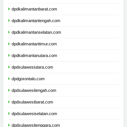
dpdnusatenggaratimur.com
dpdkalimantanbarat.com
dpdkalimantantengah.com
dpdkalimantanselatan.com
dpdkalimantantimur.com
dpdkalimantanutara.com
dpdsulawesiutara.com
dpdgorontalo.com
dpdsulawesitengah.com
dpdsulawesibarat.com
dpdsulawesiselatan.com