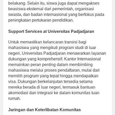
membantu memberdayakan siswa dari berbagai latar
belakang. Selain itu, siswa juga dapat mengakses
beasiswa eksternal dari pemerintah, organisasi
swasta, dan badan internasional yang berfokus pada
peningkatan pertukaran pendidikan.
Support Services at Universitas Padjadjaran
Untuk memastikan kelancaran transisi bagi
mahasiswa yang mengikuti program studi di luar
negeri, Universitas Padjadjaran menawarkan layanan
dukungan yang komprehensif. Kantor Internasional
memainkan peran penting dalam membimbing
mahasiswa melalui proses pendaftaran, mulai dari
memilih program yang tepat hingga mendapatkan
visa. Dukungan berkelanjutan tersedia selama
mereka berada di luar negeri, termasuk bantuan
akomodasi dan integrasi ke dalam komunitas tuan
rumah.
Jaringan dan Keterlibatan Komunitas