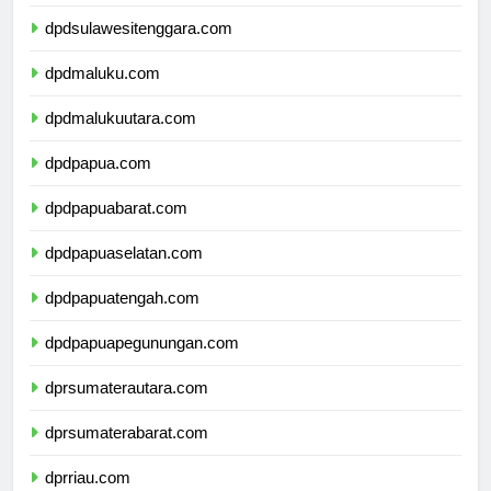
dpdsulawesiselatan.com
dpdsulawesitenggara.com
dpdmaluku.com
dpdmalukuutara.com
dpdpapua.com
dpdpapuabarat.com
dpdpapuaselatan.com
dpdpapuatengah.com
dpdpapuapegunungan.com
dprsumaterautara.com
dprsumaterabarat.com