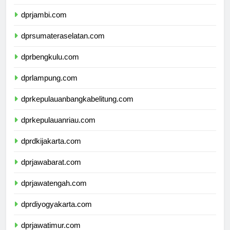
dprriau.com
dprjambi.com
dprsumateraselatan.com
dprbengkulu.com
dprlampung.com
dprkepulauanbangkabelitung.com
dprkepulauanriau.com
dprdkijakarta.com
dprjawabarat.com
dprjawatengah.com
dprdiyogyakarta.com