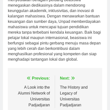
menyediakan beragam peluang beasiswa
menegaskan dedikasinya dalam mendorong
keunggulan akademik, inklusivitas, dan inovasi di
kalangan mahasiswa. Dengan menawarkan bantuan
keuangan dan sumber daya, Unpad memberdayakan
mahasiswa untuk mencapai tujuan pendidikan
mereka tanpa terbebani kendala keuangan. Baik bagi
pelajar lokal maupun internasional, beasiswa ini
berfungsi sebagai pintu gerbang menuju masa depan
yang lebih cerah dan berkontribusi dalam
menghasilkan profesional yang kompeten dan siap
menghadapi tantangan lokal dan global.
Navigasi
Previous:
Next:
pos
A Look into the
The History and
Alumni Network of
Legacy of
Universitas
Universitas
Padjadjaran
Padjadjaran