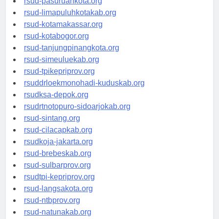
rsud-pasuruankota.org
rsud-limapuluhkotakab.org
rsud-kotamakassar.org
rsud-kotabogor.org
rsud-tanjungpinangkota.org
rsud-simeuluekab.org
rsud-tpikepriprov.org
rsuddrloekmonohadi-kuduskab.org
rsudksa-depok.org
rsudrtnotopuro-sidoarjokab.org
rsud-sintang.org
rsud-cilacapkab.org
rsudkoja-jakarta.org
rsud-brebeskab.org
rsud-sulbarprov.org
rsudtpi-kepriprov.org
rsud-langsakota.org
rsud-ntbprov.org