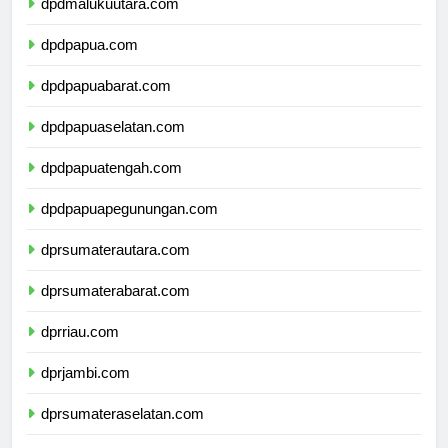
dpdmalukuutara.com
dpdpapua.com
dpdpapuabarat.com
dpdpapuaselatan.com
dpdpapuatengah.com
dpdpapuapegunungan.com
dprsumaterautara.com
dprsumaterabarat.com
dprriau.com
dprjambi.com
dprsumateraselatan.com