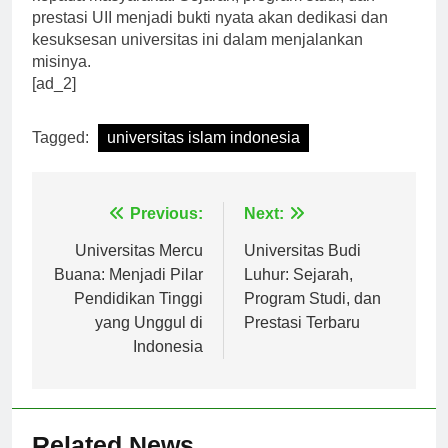
kepada masyarakat. Sejarah, program studi, dan
prestasi UII menjadi bukti nyata akan dedikasi dan
kesuksesan universitas ini dalam menjalankan
misinya.
[ad_2]
Tagged:
universitas islam indonesia
Navigasi
Previous:
Next:
pos
Universitas Mercu
Universitas Budi
Buana: Menjadi Pilar
Luhur: Sejarah,
Pendidikan Tinggi
Program Studi, dan
yang Unggul di
Prestasi Terbaru
Indonesia