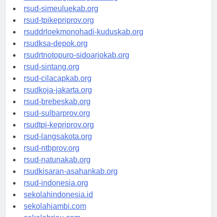
rsud-tanjungpinangkota.org
rsud-simeuluekab.org
rsud-tpikepriprov.org
rsuddrloekmonohadi-kuduskab.org
rsudksa-depok.org
rsudrtnotopuro-sidoarjokab.org
rsud-sintang.org
rsud-cilacapkab.org
rsudkoja-jakarta.org
rsud-brebeskab.org
rsud-sulbarprov.org
rsudtpi-kepriprov.org
rsud-langsakota.org
rsud-ntbprov.org
rsud-natunakab.org
rsudkisaran-asahankab.org
rsud-indonesia.org
sekolahindonesia.id
sekolahjambi.com