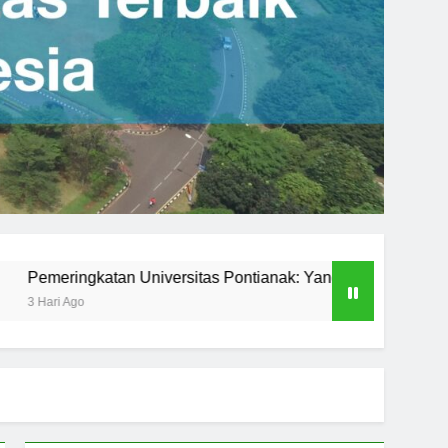
itas Pontianak: Yang Perlu Diketahui
Student Life at Un
4 Hari Ago