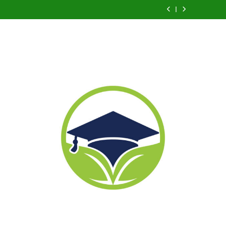
Getting
Pemeringkatan
Pontianak:
at
New
Know
Pontianak:
at
New
to
Universitas
Yang
Universitas
Students
the
Yang
Universitas
Students
Know
Pontianak:
Perlu
Pontianak
at
Faculty
Perlu
Pontianak
at
the
Yang
Diketahui
Universitas
at
Diketahui
Universitas
Faculty
Perlu
Pontianak
Universitas
Pontianak
at
Diketahui
Pontianak
Universitas
Pontianak