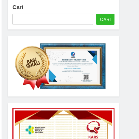
Cari
CARI