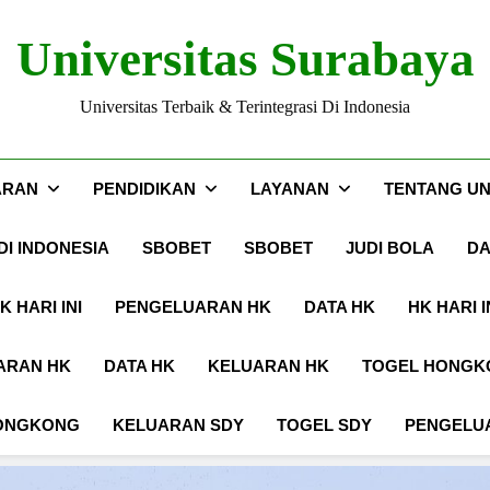
Universitas Surabaya
Universitas Terbaik & Terintegrasi Di Indonesia
ARAN
PENDIDIKAN
LAYANAN
TENTANG UN
DI INDONESIA
SBOBET
SBOBET
JUDI BOLA
DA
K HARI INI
PENGELUARAN HK
DATA HK
HK HARI I
ARAN HK
DATA HK
KELUARAN HK
TOGEL HONGK
ONGKONG
KELUARAN SDY
TOGEL SDY
PENGELU