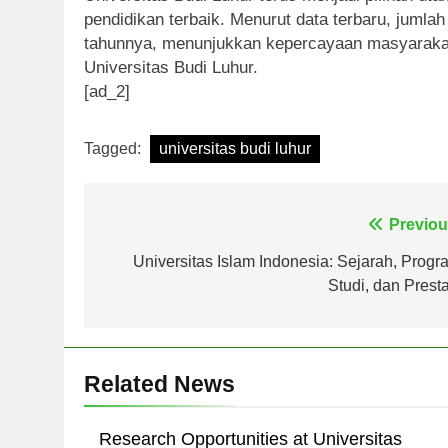
pendidikan terbaik. Menurut data terbaru, jumlah 
tahunnya, menunjukkan kepercayaan masyarakat 
Universitas Budi Luhur.
[ad_2]
Tagged:
universitas budi luhur
Navigasi
Previou
pos
Universitas Islam Indonesia: Sejarah, Progr
Studi, dan Presta
Related News
Research Opportunities at Universitas