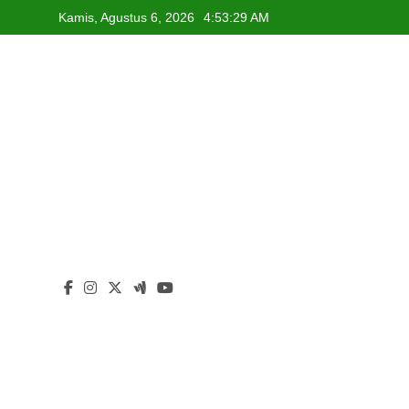
Skip
Kamis, Agustus 6, 2026
4:53:31 AM
to
content