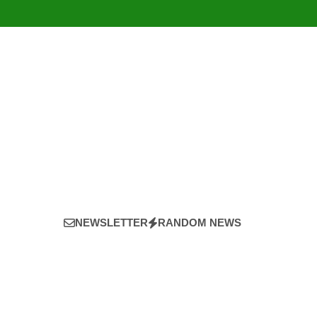
NEWSLETTER
RANDOM NEWS