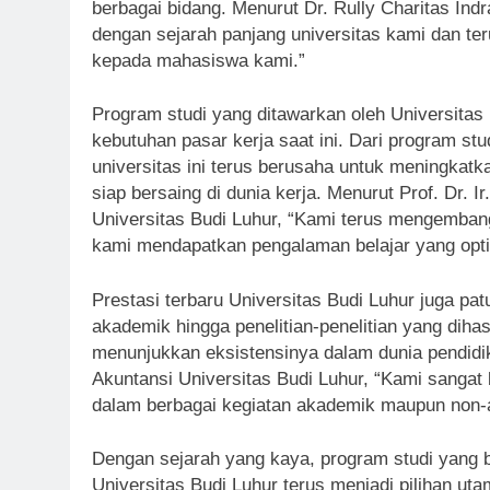
berbagai bidang. Menurut Dr. Rully Charitas Ind
dengan sejarah panjang universitas kami dan te
kepada mahasiswa kami.”
Program studi yang ditawarkan oleh Universitas
kebutuhan pasar kerja saat ini. Dari program st
universitas ini terus berusaha untuk meningkatk
siap bersaing di dunia kerja. Menurut Prof. Dr.
Universitas Budi Luhur, “Kami terus mengembang
kami mendapatkan pengalaman belajar yang opti
Prestasi terbaru Universitas Budi Luhur juga pat
akademik hingga penelitian-penelitian yang dihas
menunjukkan eksistensinya dalam dunia pendidi
Akuntansi Universitas Budi Luhur, “Kami sanga
dalam berbagai kegiatan akademik maupun non-
Dengan sejarah yang kaya, program studi yang 
Universitas Budi Luhur terus menjadi pilihan u