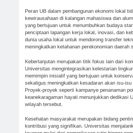
Peran UB dalam pembangunan ekonomi lokal tida
kewirausahaan di kalangan mahasiswa dan alum
yang bertujuan untuk menumbuhkan budaya start
penciptaan lapangan kerja lokal, inovasi, dan k
dunia usaha lokal untuk mendorong transfer tek
meningkatkan ketahanan perekonomian daerah s
Keberlanjutan merupakan titik fokus lain dari
Universitas mengintegrasikan kelestarian ling
memimpin inisiatif yang bertujuan untuk konser
sekaligus meningkatkan kesadaran akan isu-isu
Proyek-proyek seperti kampanye penanaman poh
keanekaragaman hayati menunjukkan dedikasi U
wilayah tersebut.
Kesehatan masyarakat merupakan bidang pentin
kontribusi yang signifikan. Universitas menja