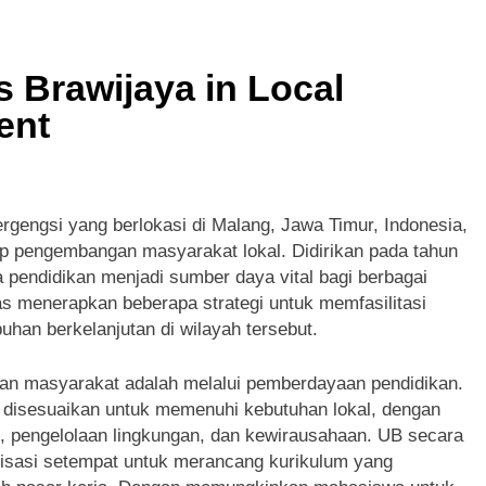
s Brawijaya in Local
ent
ergengsi yang berlokasi di Malang, Jawa Timur, Indonesia,
p pengembangan masyarakat lokal. Didirikan pada tahun
pendidikan menjadi sumber daya vital bagi berbagai
s menerapkan beberapa strategi untuk memfasilitasi
han berkelanjutan di wilayah tersebut.
an masyarakat adalah melalui pemberdayaan pendidikan.
 disesuaikan untuk memenuhi kebutuhan lokal, dengan
n, pengelolaan lingkungan, dan kewirausahaan. UB secara
nisasi setempat untuk merancang kurikulum yang