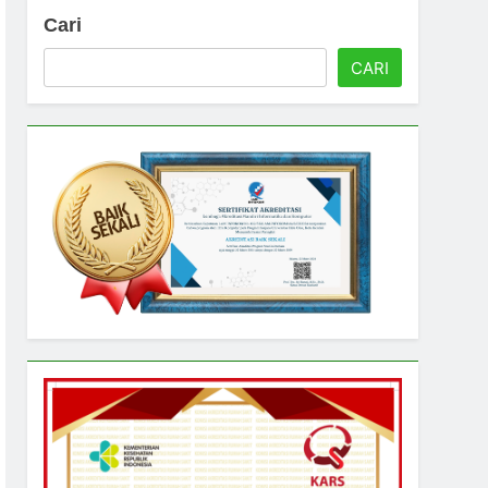
Cari
CARI