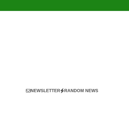
NEWSLETTER
RANDOM NEWS