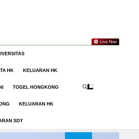
Live Now
IVERSITAS
TA HK
KELUARAN HK
NI
TOGEL HONGKONG
ONG
KELUARAN HK
ARAN SDY