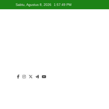
Skip
Sabtu, Agustus 8, 2026
1:57:51 PM
to
content