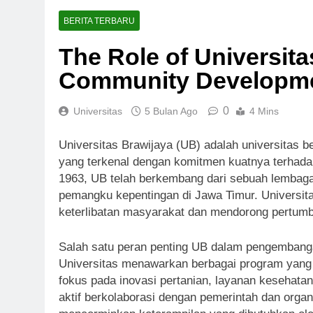
BERITA TERBARU
The Role of Universita
Community Developm
0
Universitas
5 Bulan Ago
4 Mins
Universitas Brawijaya (UB) adalah universitas b
yang terkenal dengan komitmen kuatnya terhada
1963, UB telah berkembang dari sebuah lembaga 
pemangku kepentingan di Jawa Timur. Universita
keterlibatan masyarakat dan mendorong pertumbu
Salah satu peran penting UB dalam pengembang
Universitas menawarkan berbagai program yang
fokus pada inovasi pertanian, layanan kesehata
aktif berkolaborasi dengan pemerintah dan orga