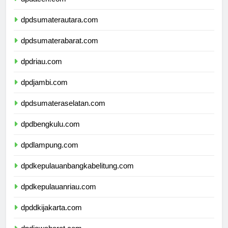
dpdaceh.com
dpdsumaterautara.com
dpdsumaterabarat.com
dpdriau.com
dpdjambi.com
dpdsumateraselatan.com
dpdbengkulu.com
dpdlampung.com
dpdkepulauanbangkabelitung.com
dpdkepulauanriau.com
dpddkijakarta.com