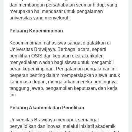
minat pribadi, mengembangkan keterampilan baru,
dan membangun persahabatan seumur hidup, yang
merupakan hal mendasar untuk pengalaman
universitas yang menyeluruh.
Peluang Kepemimpinan
Kepemimpinan mahasiswa sangat digalakkan di
Universitas Brawijaya. Berbagai acara, seperti
pemilihan OSIS dan kegiatan ekstrakurikuler,
menyediakan wadah bagi siswa untuk mengambil
peran kepemimpinan. Pengalaman-pengalaman ini
berperan penting dalam mempersiapkan siswa untuk
karir masa depan, mengajarkan mereka pentingnya
tanggung jawab, pengambilan keputusan, dan kerja
tim.
Peluang Akademik dan Penelitian
Universitas Brawijaya memupuk semangat
penyelidikan dan inovasi melalui inisiatif akademik