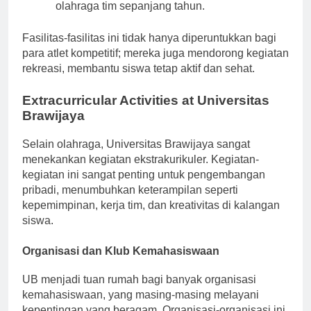
futsal, memastikan siswa dapat terlibat dalam
olahraga tim sepanjang tahun.
Fasilitas-fasilitas ini tidak hanya diperuntukkan bagi
para atlet kompetitif; mereka juga mendorong kegiatan
rekreasi, membantu siswa tetap aktif dan sehat.
Extracurricular Activities at Universitas
Brawijaya
Selain olahraga, Universitas Brawijaya sangat
menekankan kegiatan ekstrakurikuler. Kegiatan-
kegiatan ini sangat penting untuk pengembangan
pribadi, menumbuhkan keterampilan seperti
kepemimpinan, kerja tim, dan kreativitas di kalangan
siswa.
Organisasi dan Klub Kemahasiswaan
UB menjadi tuan rumah bagi banyak organisasi
kemahasiswaan, yang masing-masing melayani