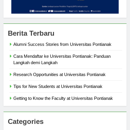
Berita Terbaru
Alumni Success Stories from Universitas Pontianak
Cara Mendaftar ke Universitas Pontianak: Panduan
Langkah demi Langkah
Research Opportunities at Universitas Pontianak
Tips for New Students at Universitas Pontianak
Getting to Know the Faculty at Universitas Pontianak
Categories