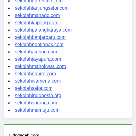
sekolahgorontalo.com
sekolahtanjungselor.com
sekolahmanado.com
sekolahkupang.com
sekolahpalangkaraya.com
sekolahbanjarbaru.com
sekolahpontianak.com
sekolahambon.com
sekolahjayapura.com
sekolahmanokwari.com
sekolahnabire.com
sekolahwamena.com
sekolahsalor.com
sekolahindonesia.org
sekolahsorong.com
sekolahmamuju.com