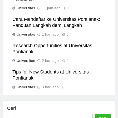
Pontianak
Universitas
11 jam ago
0
Cara Mendaftar ke Universitas Pontianak:
Panduan Langkah demi Langkah
Universitas
1 hari ago
0
Research Opportunities at Universitas
Pontianak
Universitas
2 hari ago
0
Tips for New Students at Universitas
Pontianak
Universitas
3 hari ago
0
Cari