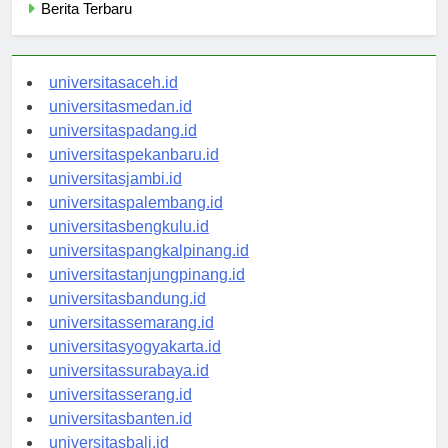
Berita Terbaru
universitasaceh.id
universitasmedan.id
universitaspadang.id
universitaspekanbaru.id
universitasjambi.id
universitaspalembang.id
universitasbengkulu.id
universitaspangkalpinang.id
universitastanjungpinang.id
universitasbandung.id
universitassemarang.id
universitasyogyakarta.id
universitassurabaya.id
universitasserang.id
universitasbanten.id