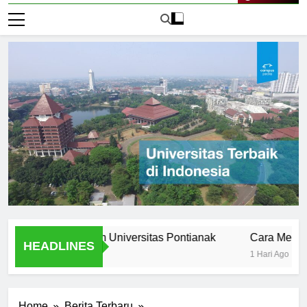
Live Now
s Stories from Universitas Pontianak
Cara Mendaftar ke
HEADLINES
1 Hari Ago