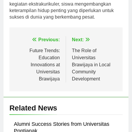
luas. Melalui partisipasi dalam olahraga dan berbagai
kegiatan ekstrakurikuler, siswa mengembangkan
keterampilan hidup penting yang diperlukan untuk
sukses di dunia yang berkembang pesat.
Navigasi
Previous:
Next:
pos
Future Trends:
The Role of
Education
Universitas
Innovations at
Brawijaya in Local
Universitas
Community
Brawijaya
Development
Related News
Alumni Success Stories from Universitas