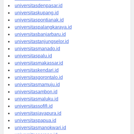
universitasbali.id
universitasdenpasar.id
universitaskupang.id
universitaspontianak.id
universitaspalangkaraya.id
universitasbanjarbaru.id
universitastanjungselor.id
universitasmanado.id
universitaspalu.id
universitasmakassar.id
universitaskendari.id
universitasgorontalo.id
universitasmamuju.id
universitasambon.id
universitasmaluku.id
universitassofifi.id
universitasjayapura.id
universitaspapua.id
universitasmanokwari.id