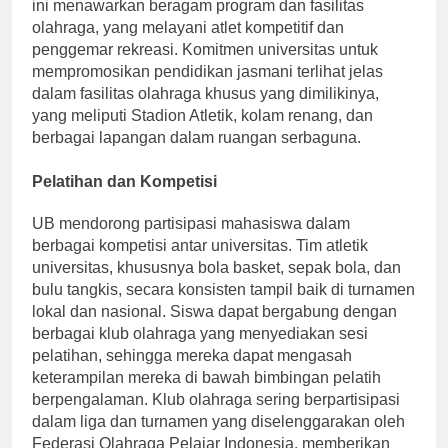
pengembangan holistik mahasiswanya. Universitas
ini menawarkan beragam program dan fasilitas
olahraga, yang melayani atlet kompetitif dan
penggemar rekreasi. Komitmen universitas untuk
mempromosikan pendidikan jasmani terlihat jelas
dalam fasilitas olahraga khusus yang dimilikinya,
yang meliputi Stadion Atletik, kolam renang, dan
berbagai lapangan dalam ruangan serbaguna.
Pelatihan dan Kompetisi
UB mendorong partisipasi mahasiswa dalam
berbagai kompetisi antar universitas. Tim atletik
universitas, khususnya bola basket, sepak bola, dan
bulu tangkis, secara konsisten tampil baik di turnamen
lokal dan nasional. Siswa dapat bergabung dengan
berbagai klub olahraga yang menyediakan sesi
pelatihan, sehingga mereka dapat mengasah
keterampilan mereka di bawah bimbingan pelatih
berpengalaman. Klub olahraga sering berpartisipasi
dalam liga dan turnamen yang diselenggarakan oleh