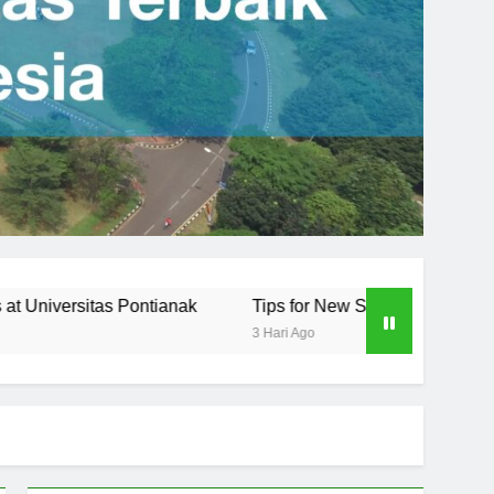
tianak
Tips for New Students at Universitas Pontianak
3 Hari Ago