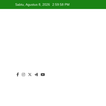
Skip
Sabtu, Agustus 8, 2026
2:59:59 PM
to
content