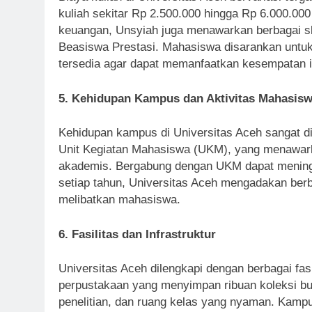
kuliah sekitar Rp 2.500.000 hingga Rp 6.000.0
keuangan, Unsyiah juga menawarkan berbagai s
Beasiswa Prestasi. Mahasiswa disarankan untuk 
tersedia agar dapat memanfaatkan kesempatan i
5. Kehidupan Kampus dan Aktivitas Mahasis
Kehidupan kampus di Universitas Aceh sangat 
Unit Kegiatan Mahasiswa (UKM), yang menawarkan
akademis. Bergabung dengan UKM dapat meningka
setiap tahun, Universitas Aceh mengadakan berb
melibatkan mahasiswa.
6. Fasilitas dan Infrastruktur
Universitas Aceh dilengkapi dengan berbagai fas
perpustakaan yang menyimpan ribuan koleksi buk
penelitian, dan ruang kelas yang nyaman. Kampus