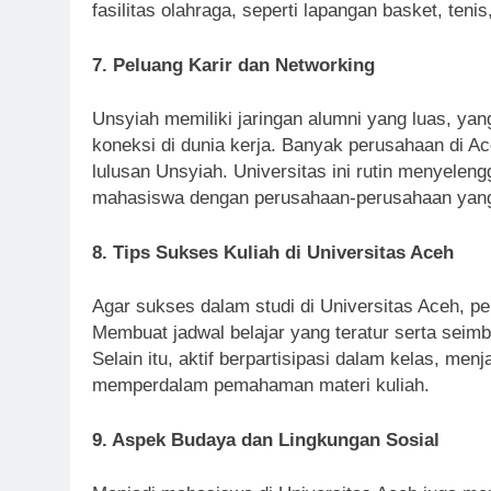
fasilitas olahraga, seperti lapangan basket, teni
7. Peluang Karir dan Networking
Unsyiah memiliki jaringan alumni yang luas, y
koneksi di dunia kerja. Banyak perusahaan di A
lulusan Unsyiah. Universitas ini rutin menyelen
mahasiswa dengan perusahaan-perusahaan yang 
8. Tips Sukses Kuliah di Universitas Aceh
Agar sukses dalam studi di Universitas Aceh, p
Membuat jadwal belajar yang teratur serta seimb
Selain itu, aktif berpartisipasi dalam kelas, me
memperdalam pemahaman materi kuliah.
9. Aspek Budaya dan Lingkungan Sosial