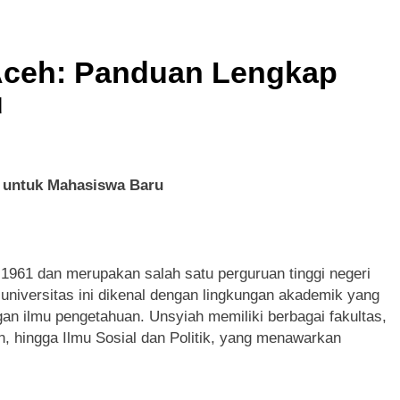
 Aceh: Panduan Lengkap
u
p untuk Mahasiswa Baru
 1961 dan merupakan salah satu perguruan tinggi negeri
 universitas ini dikenal dengan lingkungan akademik yang
n ilmu pengetahuan. Unsyiah memiliki berbagai fakultas,
, hingga Ilmu Sosial dan Politik, yang menawarkan