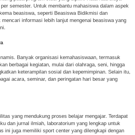
00 per semester. Untuk membantu mahasiswa dalam aspek
kema beasiswa, seperti Beasiswa Bidikmisi dan
mencari informasi lebih lanjut mengenai beasiswa yang
ni.
wa
dinamis. Banyak organisasi kemahasiswaan, termasuk
 berbagai kegiatan, mulai dari olahraga, seni, hingga
tkan keterampilan sosial dan kepemimpinan. Selain itu,
agai acara, seminar, dan peringatan hari besar yang
ilitas yang mendukung proses belajar mengajar. Terdapat
u dan jurnal ilmiah, laboratorium yang lengkap untuk
 ini juga memiliki sport center yang dilengkapi dengan