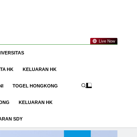
Live Now
IVERSITAS
TA HK
KELUARAN HK
NI
TOGEL HONGKONG
ONG
KELUARAN HK
ARAN SDY