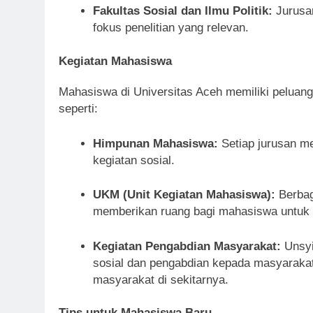
Fakultas Sosial dan Ilmu Politik:
Jurusan
fokus penelitian yang relevan.
Kegiatan Mahasiswa
Mahasiswa di Universitas Aceh memiliki peluang 
seperti:
Himpunan Mahasiswa:
Setiap jurusan me
kegiatan sosial.
UKM (Unit Kegiatan Mahasiswa):
Berbaga
memberikan ruang bagi mahasiswa untuk
Kegiatan Pengabdian Masyarakat:
Unsyi
sosial dan pengabdian kepada masyarakat
masyarakat di sekitarnya.
Tips untuk Mahasiswa Baru