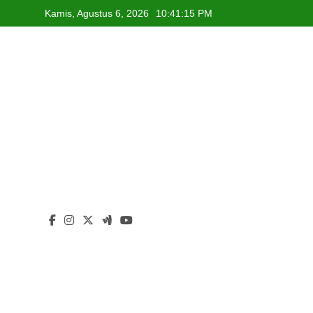
Skip
Kamis, Agustus 6, 2026
10:41:17 PM
to
content