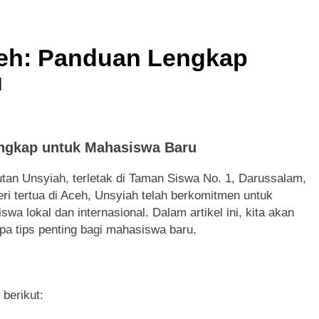
ceh: Panduan Lengkap
u
engkap untuk Mahasiswa Baru
utan Unsyiah, terletak di Taman Siswa No. 1, Darussalam,
ri tertua di Aceh, Unsyiah telah berkomitmen untuk
a lokal dan internasional. Dalam artikel ini, kita akan
pa tips penting bagi mahasiswa baru.
berikut: