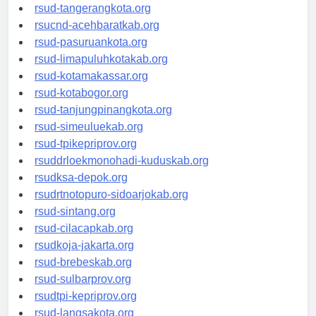
rsud-kotabekasi.org
rsud-tangerangkota.org
rsucnd-acehbaratkab.org
rsud-pasuruankota.org
rsud-limapuluhkotakab.org
rsud-kotamakassar.org
rsud-kotabogor.org
rsud-tanjungpinangkota.org
rsud-simeuluekab.org
rsud-tpikepriprov.org
rsuddrloekmonohadi-kuduskab.org
rsudksa-depok.org
rsudrtnotopuro-sidoarjokab.org
rsud-sintang.org
rsud-cilacapkab.org
rsudkoja-jakarta.org
rsud-brebeskab.org
rsud-sulbarprov.org
rsudtpi-kepriprov.org