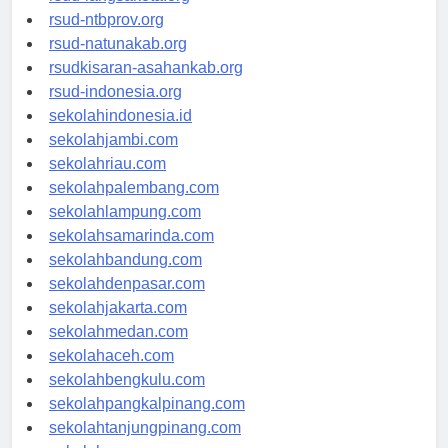
rsud-langsakota.org
rsud-ntbprov.org
rsud-natunakab.org
rsudkisaran-asahankab.org
rsud-indonesia.org
sekolahindonesia.id
sekolahjambi.com
sekolahriau.com
sekolahpalembang.com
sekolahlampung.com
sekolahsamarinda.com
sekolahbandung.com
sekolahdenpasar.com
sekolahjakarta.com
sekolahmedan.com
sekolahaceh.com
sekolahbengkulu.com
sekolahpangkalpinang.com
sekolahtanjungpinang.com