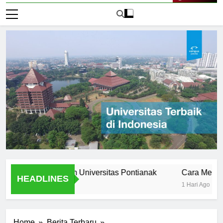
Live Now
s Stories from Universitas Pontianak
Cara Mendaftar k
HEADLINES
1 Hari Ago