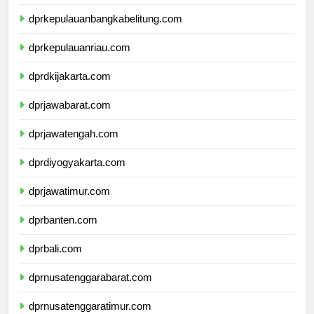
dprlampung.com
dprkepulauanbangkabelitung.com
dprkepulauanriau.com
dprdkijakarta.com
dprjawabarat.com
dprjawatengah.com
dprdiyogyakarta.com
dprjawatimur.com
dprbanten.com
dprbali.com
dprnusatenggarabarat.com