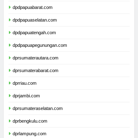
dpdpapua.com
dpdpapuabarat.com
dpdpapuaselatan.com
dpdpapuatengah.com
dpdpapuapegunungan.com
dprsumaterautara.com
dprsumaterabarat.com
dprriau.com
dprjambi.com
dprsumateraselatan.com
dprbengkulu.com