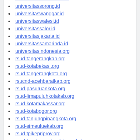
universitasmanokwari.id
universitassorong.id
universitaswanggar.id
universitaswalesi.id
universitassalor.id
universitasjakarta.id
universitassamarinda.id
universitasindonesia.org
rsud-tangerangkab.org
rsud-kotabekasi.org
rsud-tangerangkota.org
rsucnd-acehbaratkab.org
rsud-pasuruankota.org
rsud-limapuluhkotakab.org
rsud-kotamakassar.org
rsud-kotabogor.org
rsud-tanjungpinangkota.org
rsud-simeuluekab.org
rsud-tpikepriprov.org