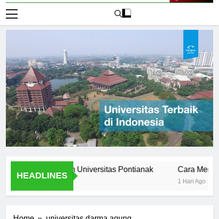
Live Now
s Stories from Universitas Pontianak
Cara Mendaftar ke
HEADLINES
1 Hari Ago