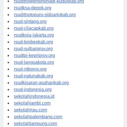
rsuddrloekmonohadi-kuduskab.org
rsudksa-depok.org
rsudrtnotopuro-sidoarjokab.org
rsud-sintang.org
rsud-cilacapkab.org
rsudkoja-jakarta.org
rsud-brebeskab.org
rsud-sulbarprov.org
rsudtpi-kepriprov.org
rsud-langsakota.org
rsud-ntbprov.org
rsud-natunakab.org
rsudkisaran-asahankab.org
rsud-indonesia.org
sekolahindonesia.id
sekolahjambi.com
sekolahriau.com
sekolahpalembang.com