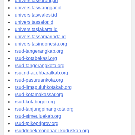
universitassorong.id
universitaswanggar.id
universitaswalesi.id
universitassalor.id
universitasjakarta.id
universitassamarinda.id
universitasindonesia.org
rsud-tangerangkab.org
rsud-kotabekasi.org
rsud-tangerangkota.org
rsucnd-acehbaratkab.org
rsud-pasuruankota.org
rsud-limapuluhkotakab.org
rsud-kotamakassar.org
rsud-kotabogor.org
rsud-tanjungpinangkota.org
rsud-simeuluekab.org
rsud-tpikepriprov.org