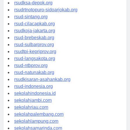
rsuddrloekmonohadi-kuduskab.org
rsudksa-depok.org
rsudrtnotopuro-sidoarjokab.org
rsud-sintang.org
rsud-cilacapkab.org
rsudkoja-jakarta.org
rsud-brebeskab.org
rsud-sulbarprov.org
rsudtpi-kepriprov.org
rsud-langsakota.org
rsud-ntbprov.org
rsud-natunakab.org
rsudkisaran-asahankab.org
rsud-indonesia.org
sekolahindonesia.id
sekolahjambi.com
sekolahriau.com
sekolahpalembang.com
sekolahlampung.com