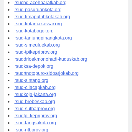
rsud-tangerangkota.org
rsucnd-acehbaratkab.org
rsud-pasuruankota.org
rsud-limapuluhkotakab.org
rsud-kotamakassar.org
rsud-kotabogor.org
rsud-tanjungpinangkota.org
rsud-simeuluekab.org
rsud-tpikepriprov.org
rsuddrloekmonohadi-kuduskab.org
rsudksa-depok.org
rsudrtnotopuro-sidoarjokab.org
rsud-sintang.org
rsud-cilacapkab.org
rsudkoja-jakarta.org
rsud-brebeskab.org
rsud-sulbarprov.org
rsudtpi-kepriprov.org
rsud-langsakota.org