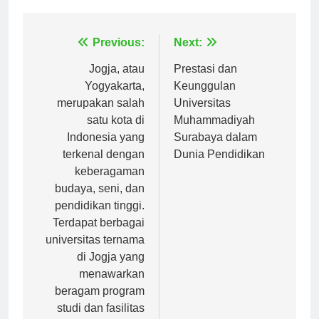
Tagged:
universitas veteran jakarta
Navigasi
Previous:
Next:
pos
Jogja, atau
Prestasi dan
Yogyakarta,
Keunggulan
merupakan salah
Universitas
satu kota di
Muhammadiyah
Indonesia yang
Surabaya dalam
terkenal dengan
Dunia Pendidikan
keberagaman
budaya, seni, dan
pendidikan tinggi.
Terdapat berbagai
universitas ternama
di Jogja yang
menawarkan
beragam program