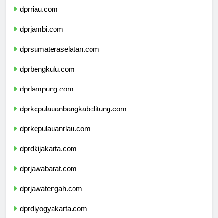
dprriau.com
dprjambi.com
dprsumateraselatan.com
dprbengkulu.com
dprlampung.com
dprkepulauanbangkabelitung.com
dprkepulauanriau.com
dprdkijakarta.com
dprjawabarat.com
dprjawatengah.com
dprdiyogyakarta.com