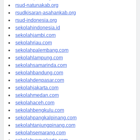
rsud-ntbprov.org
rsud-natunakab.org
rsudkisaran-asahankab.org
rsud-indonesia.org
sekolahindonesia.id
sekolahjambi.com
sekolahriau.com
sekolahpalembang.com
sekolahlampung.com
sekolahsamarinda.com
sekolahbandung.com
sekolahdenpasar.com
sekolahjakarta.com
sekolahmedan.com
sekolahaceh.com
sekolahbengkulu.com
sekolahpangkalpinang.com
sekolahtanjungpinang.com
sekolahsemarang.com