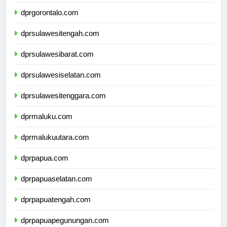
dprsulawesiutara.com
dprgorontalo.com
dprsulawesitengah.com
dprsulawesibarat.com
dprsulawesiselatan.com
dprsulawesitenggara.com
dprmaluku.com
dprmalukuutara.com
dprpapua.com
dprpapuaselatan.com
dprpapuatengah.com