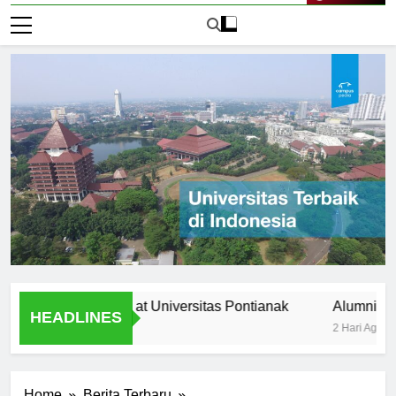
Live Now
ltural diversity at Universitas Pontianak
Alumni Success S
HEADLINES
2 Hari Ago