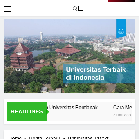
Live Now
s Stories from Universitas Pontianak
Cara Mendaftar ke
HEADLINES
2 Hari Ago