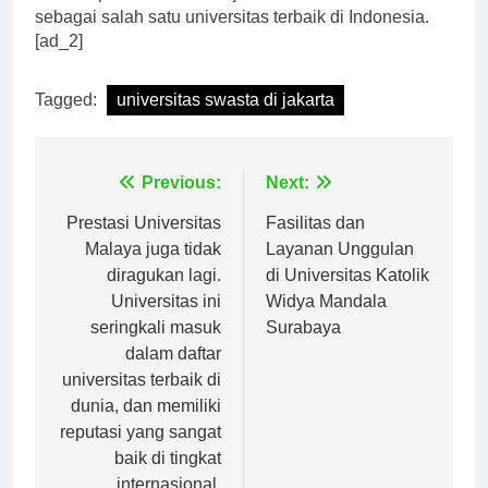
turut berperan dalam menjadikan Universitas Trisakti
sebagai salah satu universitas terbaik di Indonesia.
[ad_2]
Tagged:
universitas swasta di jakarta
Navigasi
Previous:
Next:
pos
Prestasi Universitas
Fasilitas dan
Malaya juga tidak
Layanan Unggulan
diragukan lagi.
di Universitas Katolik
Universitas ini
Widya Mandala
seringkali masuk
Surabaya
dalam daftar
universitas terbaik di
dunia, dan memiliki
reputasi yang sangat
baik di tingkat