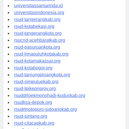
universitasjakarta.id
universitassamarinda.id
universitasindonesia.org
rsud-tangerangkab.org
rsud-kotabekasi.org
rsud-tangerangkota.org
rsucnd-acehbaratkab.org
rsud-pasuruankota.org
rsud-limapuluhkotakab.org
rsud-kotamakassar.org
rsud-kotabogor.org
rsud-tanjungpinangkota.org
rsud-simeuluekab.org
rsud-tpikepriprov.org
rsuddrloekmonohadi-kuduskab.org
rsudksa-depok.org
rsudrtnotopuro-sidoarjokab.org
rsud-sintang.org
rsud-cilacapkab.org