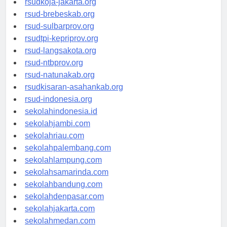
rsudkoja-jakarta.org
rsud-brebeskab.org
rsud-sulbarprov.org
rsudtpi-kepriprov.org
rsud-langsakota.org
rsud-ntbprov.org
rsud-natunakab.org
rsudkisaran-asahankab.org
rsud-indonesia.org
sekolahindonesia.id
sekolahjambi.com
sekolahriau.com
sekolahpalembang.com
sekolahlampung.com
sekolahsamarinda.com
sekolahbandung.com
sekolahdenpasar.com
sekolahjakarta.com