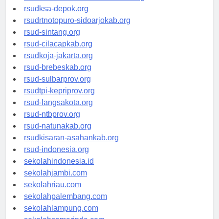
rsuddrloekmonohadi-kuduskab.org
rsudksa-depok.org
rsudrtnotopuro-sidoarjokab.org
rsud-sintang.org
rsud-cilacapkab.org
rsudkoja-jakarta.org
rsud-brebeskab.org
rsud-sulbarprov.org
rsudtpi-kepriprov.org
rsud-langsakota.org
rsud-ntbprov.org
rsud-natunakab.org
rsudkisaran-asahankab.org
rsud-indonesia.org
sekolahindonesia.id
sekolahjambi.com
sekolahriau.com
sekolahpalembang.com
sekolahlampung.com