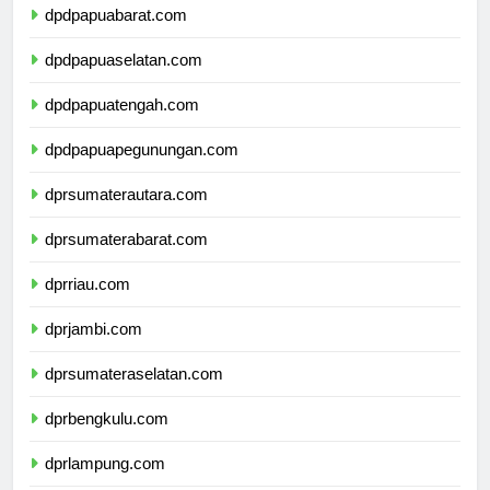
dpdpapuabarat.com
dpdpapuaselatan.com
dpdpapuatengah.com
dpdpapuapegunungan.com
dprsumaterautara.com
dprsumaterabarat.com
dprriau.com
dprjambi.com
dprsumateraselatan.com
dprbengkulu.com
dprlampung.com