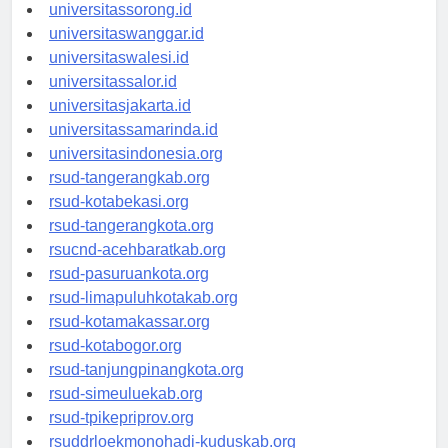
universitasmanokwari.id
universitassorong.id
universitaswanggar.id
universitaswalesi.id
universitassalor.id
universitasjakarta.id
universitassamarinda.id
universitasindonesia.org
rsud-tangerangkab.org
rsud-kotabekasi.org
rsud-tangerangkota.org
rsucnd-acehbaratkab.org
rsud-pasuruankota.org
rsud-limapuluhkotakab.org
rsud-kotamakassar.org
rsud-kotabogor.org
rsud-tanjungpinangkota.org
rsud-simeuluekab.org
rsud-tpikepriprov.org