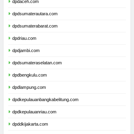
dpdaceh.com
dpdsumaterautara.com
dpdsumaterabarat.com
dpdriau.com
dpdjambi.com
dpdsumateraselatan.com
dpdbengkulu.com
dpdlampung.com
dpdkepulauanbangkabelitung.com
dpdkepulauanriau.com
dpddkijakarta.com