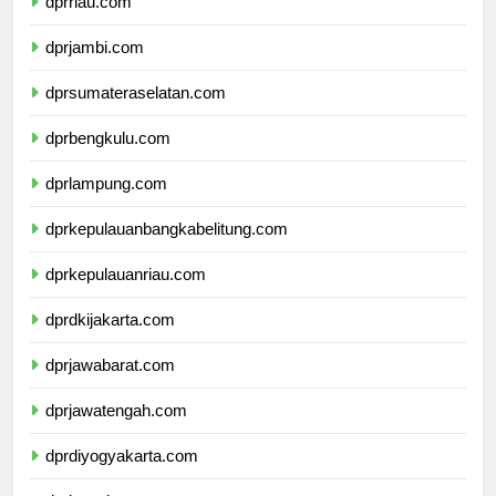
dprriau.com
dprjambi.com
dprsumateraselatan.com
dprbengkulu.com
dprlampung.com
dprkepulauanbangkabelitung.com
dprkepulauanriau.com
dprdkijakarta.com
dprjawabarat.com
dprjawatengah.com
dprdiyogyakarta.com