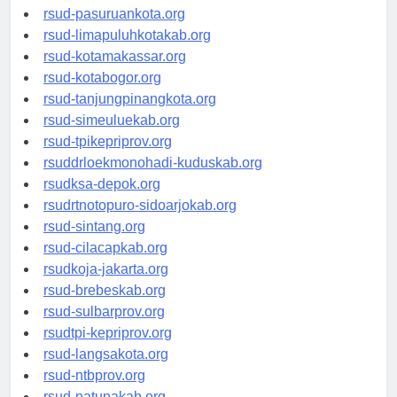
rsucnd-acehbaratkab.org
rsud-pasuruankota.org
rsud-limapuluhkotakab.org
rsud-kotamakassar.org
rsud-kotabogor.org
rsud-tanjungpinangkota.org
rsud-simeuluekab.org
rsud-tpikepriprov.org
rsuddrloekmonohadi-kuduskab.org
rsudksa-depok.org
rsudrtnotopuro-sidoarjokab.org
rsud-sintang.org
rsud-cilacapkab.org
rsudkoja-jakarta.org
rsud-brebeskab.org
rsud-sulbarprov.org
rsudtpi-kepriprov.org
rsud-langsakota.org
rsud-ntbprov.org