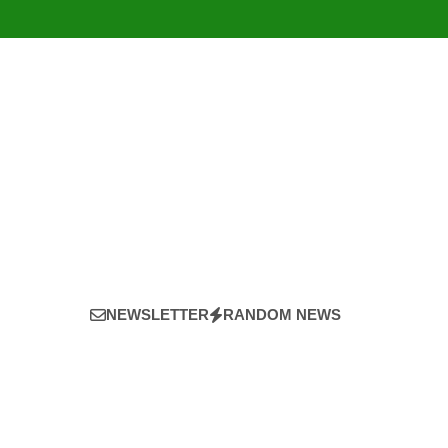
NEWSLETTER
RANDOM NEWS