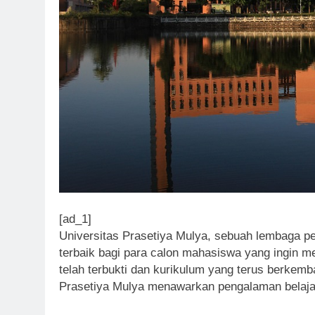
[ad_1]
Universitas Prasetiya Mulya, sebuah lembaga pen
terbaik bagi para calon mahasiswa yang ingin m
telah terbukti dan kurikulum yang terus berkemb
Prasetiya Mulya menawarkan pengalaman belajar