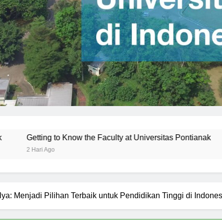
 Faculty at Universitas Pontianak
Pemeringkatan Universi
3 Hari Ago
lya: Menjadi Pilihan Terbaik untuk Pendidikan Tinggi di Indones