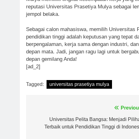
reputasi Universitas Prasetiya Mulya sebagai le
jempol belaka.
Sebagai calon mahasiswa, memilih Universitas P
pendidikan tinggi adalah keputusan yang tepat 
berpengalaman, kerja sama dengan industri, dan
depan mata. Jadi, jangan ragu lagi untuk berga
depan gemilang Anda!
[ad_2]
Tagged:
universitas prasetiya mulya
Navigasi
Previou
pos
Universitas Pelita Bangsa: Menjadi Pilih
Terbaik untuk Pendidikan Tinggi di Indones