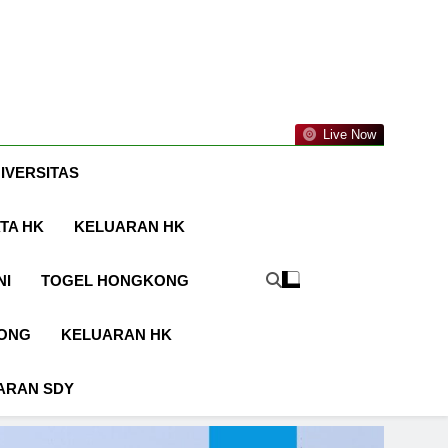
Live Now
IVERSITAS
TA HK
KELUARAN HK
NI
TOGEL HONGKONG
ONG
KELUARAN HK
ARAN SDY