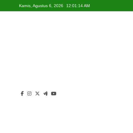
Skip
Kamis, Agustus 6, 2026
12:01:16 AM
to
content