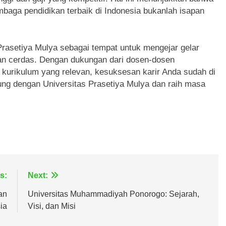
mbaga pendidikan terbaik di Indonesia bukanlah isapan
rasetiya Mulya sebagai tempat untuk mengejar gelar
dan cerdas. Dengan dukungan dari dosen-dosen
 kurikulum yang relevan, kesuksesan karir Anda sudah di
bung dengan Universitas Prasetiya Mulya dan raih masa
s:
Next:
an
Universitas Muhammadiyah Ponorogo: Sejarah,
ia
Visi, dan Misi