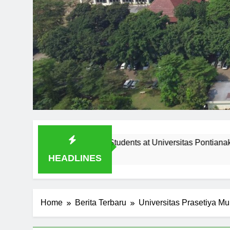
ew Students at Universitas Pontianak
Getting to Know the
2 Hari Ago
HEADLINES
Home
Berita Terbaru
Universitas Prasetiya Mu