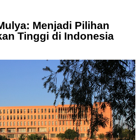
Mulya: Menjadi Pilihan
an Tinggi di Indonesia