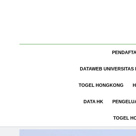
PENDAFT
DATAWEB UNIVERSITAS 
TOGEL HONGKONG
H
DATA HK
PENGELU
TOGEL H