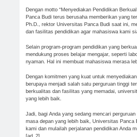
Dengan motto “Menyediakan Pendidikan Berkuali
Panca Budi terus berusaha memberikan yang terb
Ph.D., rektor Universitas Panca Budi saat ini
dan fasilitas pendidikan agar mahasiswa kami sia
Selain program-program pendidikan yang berkuali
mendukung proses belajar mengajar, seperti lab
nyaman. Hal ini membuat mahasiswa merasa lebi
Dengan komitmen yang kuat untuk menyediakan p
berupaya menjadi salah satu perguruan tinggi t
berkualitas dan fasilitas yang memadai, unive
yang lebih baik.
Jadi, bagi Anda yang sedang mencari perguruan 
masa depan yang lebih baik, Universitas Panca 
kami dan mulailah perjalanan pendidikan Anda 
[ad_2]