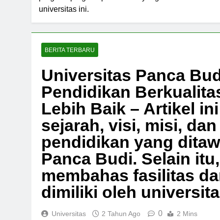
universitas ini.
BERITA TERBARU
Universitas Panca Bu
Pendidikan Berkualit
Lebih Baik – Artikel 
sejarah, visi, misi, d
pendidikan yang ditaw
Panca Budi. Selain itu,
membahas fasilitas da
dimiliki oleh universita
0
Universitas
2 Tahun Ago
2 Mins