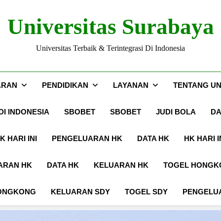
Universitas Surabaya
Universitas Terbaik & Terintegrasi Di Indonesia
ARAN
PENDIDIKAN
LAYANAN
TENTANG UN
DI INDONESIA
SBOBET
SBOBET
JUDI BOLA
DA
K HARI INI
PENGELUARAN HK
DATA HK
HK HARI I
ARAN HK
DATA HK
KELUARAN HK
TOGEL HONGK
ONGKONG
KELUARAN SDY
TOGEL SDY
PENGELU