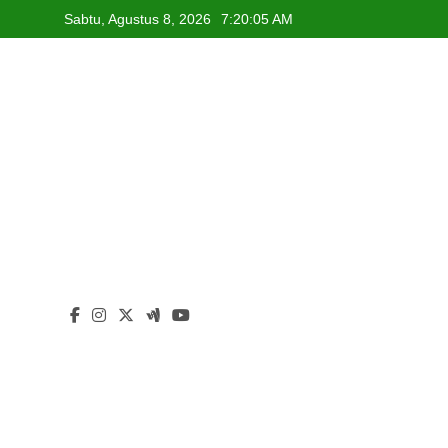
Skip
Sabtu, Agustus 8, 2026
7:20:07 AM
to
content