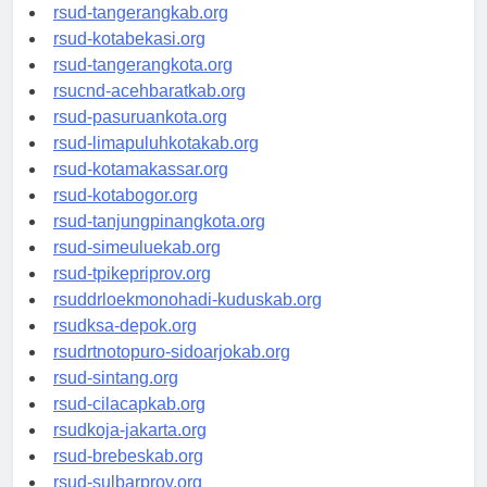
universitasindonesia.org
rsud-tangerangkab.org
rsud-kotabekasi.org
rsud-tangerangkota.org
rsucnd-acehbaratkab.org
rsud-pasuruankota.org
rsud-limapuluhkotakab.org
rsud-kotamakassar.org
rsud-kotabogor.org
rsud-tanjungpinangkota.org
rsud-simeuluekab.org
rsud-tpikepriprov.org
rsuddrloekmonohadi-kuduskab.org
rsudksa-depok.org
rsudrtnotopuro-sidoarjokab.org
rsud-sintang.org
rsud-cilacapkab.org
rsudkoja-jakarta.org
rsud-brebeskab.org