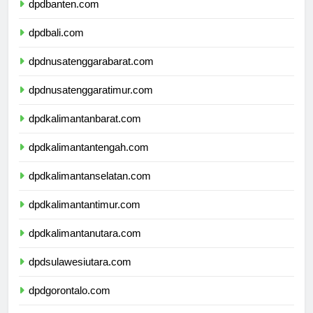
dpdbanten.com
dpdbali.com
dpdnusatenggarabarat.com
dpdnusatenggaratimur.com
dpdkalimantanbarat.com
dpdkalimantantengah.com
dpdkalimantanselatan.com
dpdkalimantantimur.com
dpdkalimantanutara.com
dpdsulawesiutara.com
dpdgorontalo.com