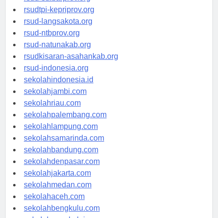
rsud-sulbarprov.org
rsudtpi-kepriprov.org
rsud-langsakota.org
rsud-ntbprov.org
rsud-natunakab.org
rsudkisaran-asahankab.org
rsud-indonesia.org
sekolahindonesia.id
sekolahjambi.com
sekolahriau.com
sekolahpalembang.com
sekolahlampung.com
sekolahsamarinda.com
sekolahbandung.com
sekolahdenpasar.com
sekolahjakarta.com
sekolahmedan.com
sekolahaceh.com
sekolahbengkulu.com