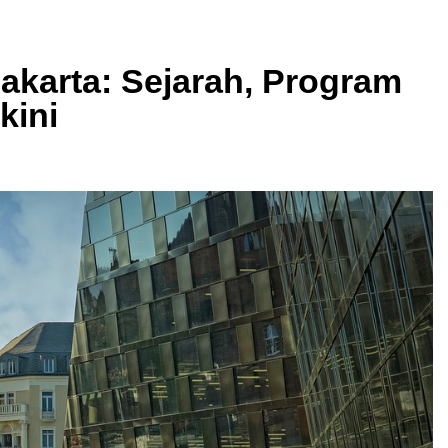
Jakarta: Sejarah, Program
kini