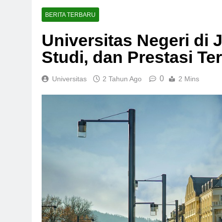
BERITA TERBARU
Universitas Negeri di 
Studi, dan Prestasi Ter
0
Universitas
2 Tahun Ago
2 Mins