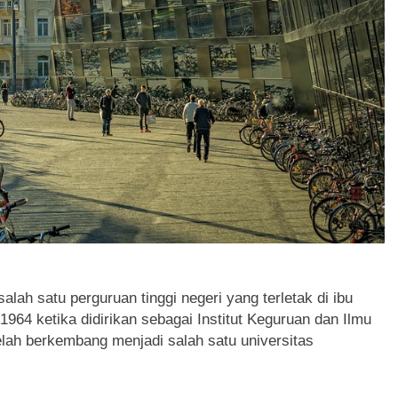
lah satu perguruan tinggi negeri yang terletak di ibu
1964 ketika didirikan sebagai Institut Keguruan dan Ilmu
telah berkembang menjadi salah satu universitas