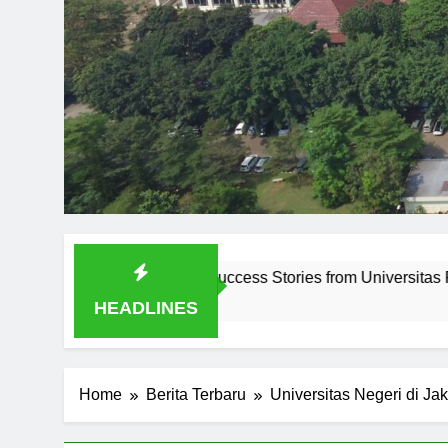
ni Success Stories from Universitas Pontianak
Cara Mend
 Ago
2 Hari Ago
HEADLINES
Home
Berita Terbaru
Universitas Negeri di Jak