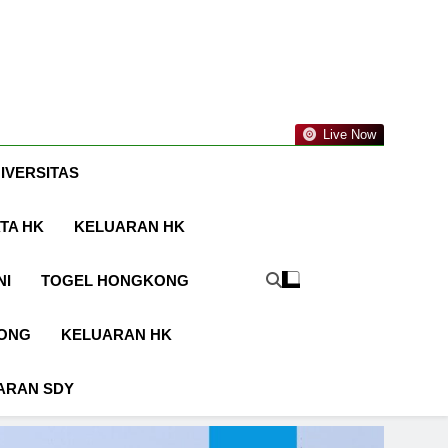
Live Now
IVERSITAS
TA HK
KELUARAN HK
NI
TOGEL HONGKONG
ONG
KELUARAN HK
ARAN SDY