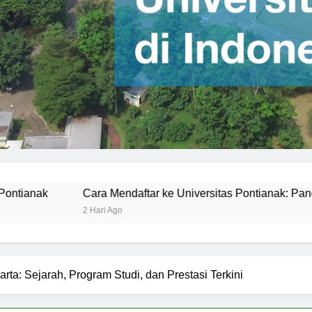
aftar ke Universitas Pontianak: Panduan Langkah demi Lang
arta: Sejarah, Program Studi, dan Prestasi Terkini