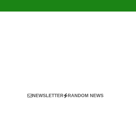
NEWSLETTER
RANDOM NEWS