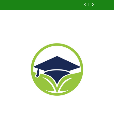
Cara
Research
at
cultural
Stories
ke
at
cultural
Stories
Mendaftar
Opportunities
Universitas
diversity
from
Universitas
Universitas
diversity
from
ke
at
Pontianak
at
Universitas
Pontianak:
Pontianak
at
Universitas
Universitas
Universitas
Universitas
Pontianak
Panduan
Universitas
Pontianak
Pontianak:
Pontianak
Pontianak
Langkah
Pontianak
Panduan
demi
Langkah
Langkah
demi
Langkah