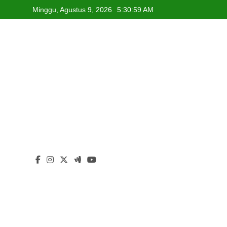
Skip
Minggu, Agustus 9, 2026
5:31:01 AM
to
content