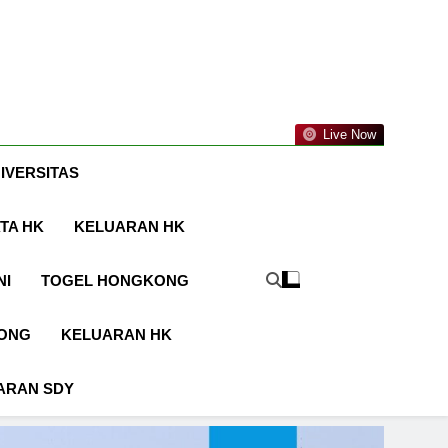
Live Now
IVERSITAS
TA HK
KELUARAN HK
NI
TOGEL HONGKONG
ONG
KELUARAN HK
ARAN SDY