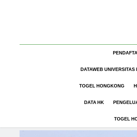
PENDAFT
DATAWEB UNIVERSITAS 
TOGEL HONGKONG
H
DATA HK
PENGELU
TOGEL H