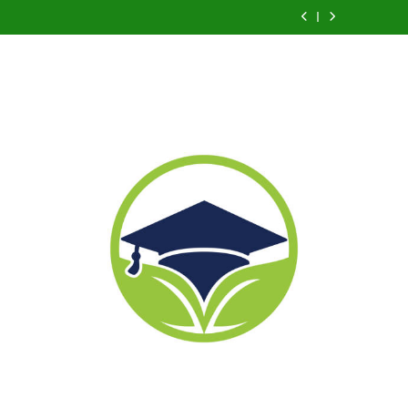
Cara
Research
at
cultural
Stories
ke
at
cultural
Stories
Mendaftar
Opportunities
Universitas
diversity
from
Universitas
Universitas
diversity
from
ke
at
Pontianak
at
Universitas
Pontianak:
Pontianak
at
Universitas
Universitas
Universitas
Universitas
Pontianak
Panduan
Universitas
Pontianak
Pontianak:
Pontianak
Pontianak
Langkah
Pontianak
Panduan
demi
Langkah
Langkah
demi
Langkah