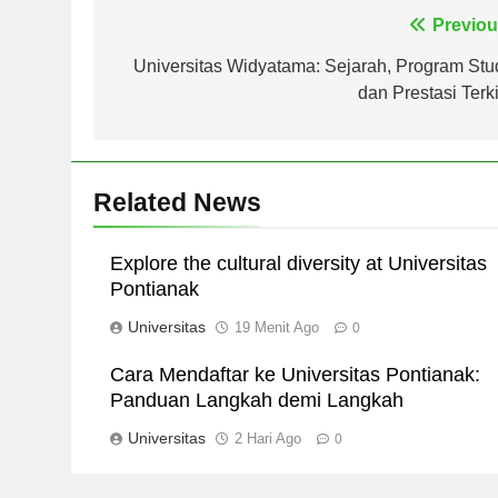
Navigasi
Previou
pos
Universitas Widyatama: Sejarah, Program Stud
dan Prestasi Terki
Related News
Explore the cultural diversity at Universitas
Pontianak
Universitas
19 Menit Ago
0
Cara Mendaftar ke Universitas Pontianak:
Panduan Langkah demi Langkah
Universitas
2 Hari Ago
0