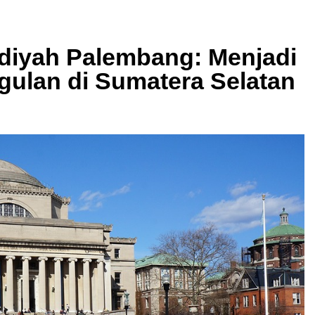
diyah Palembang: Menjadi
gulan di Sumatera Selatan