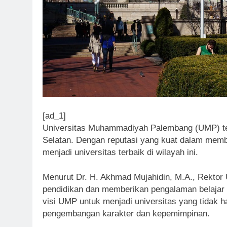
[ad_1]
Universitas Muhammadiyah Palembang (UMP) tel
Selatan. Dengan reputasi yang kuat dalam memb
menjadi universitas terbaik di wilayah ini.
Menurut Dr. H. Akhmad Mujahidin, M.A., Rektor
pendidikan dan memberikan pengalaman belajar 
visi UMP untuk menjadi universitas yang tidak h
pengembangan karakter dan kepemimpinan.