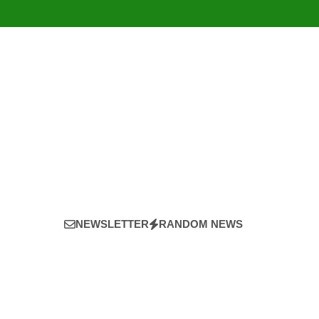
NEWSLETTER
RANDOM NEWS