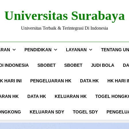
Universitas Surabaya
Universitas Terbaik & Terintegrasi Di Indonesia
ARAN
PENDIDIKAN
LAYANAN
TENTANG UN
DI INDONESIA
SBOBET
SBOBET
JUDI BOLA
DA
K HARI INI
PENGELUARAN HK
DATA HK
HK HARI I
ARAN HK
DATA HK
KELUARAN HK
TOGEL HONGK
ONGKONG
KELUARAN SDY
TOGEL SDY
PENGELU