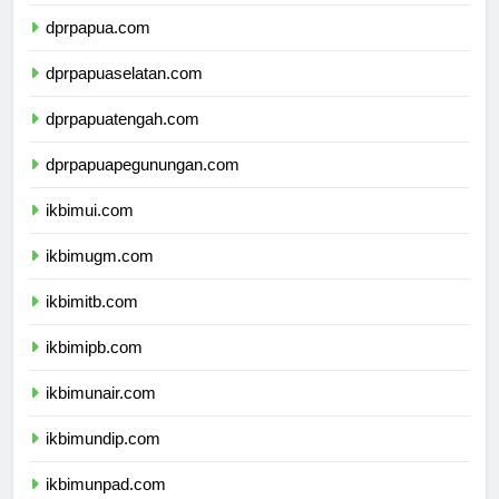
dprmalukuutara.com
dprpapua.com
dprpapuaselatan.com
dprpapuatengah.com
dprpapuapegunungan.com
ikbimui.com
ikbimugm.com
ikbimitb.com
ikbimipb.com
ikbimunair.com
ikbimundip.com