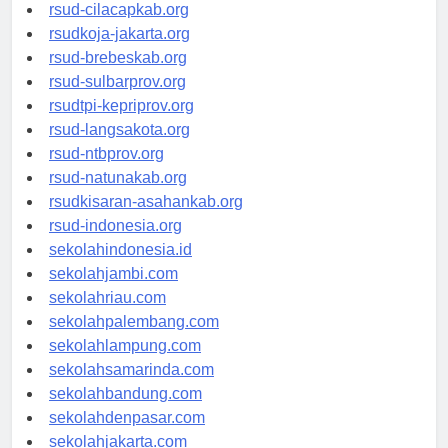
rsud-sintang.org
rsud-cilacapkab.org
rsudkoja-jakarta.org
rsud-brebeskab.org
rsud-sulbarprov.org
rsudtpi-kepriprov.org
rsud-langsakota.org
rsud-ntbprov.org
rsud-natunakab.org
rsudkisaran-asahankab.org
rsud-indonesia.org
sekolahindonesia.id
sekolahjambi.com
sekolahriau.com
sekolahpalembang.com
sekolahlampung.com
sekolahsamarinda.com
sekolahbandung.com
sekolahdenpasar.com