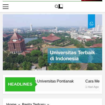
Live Now
s Stories from Universitas Pontianak
Cara Mendaftar ke
HEADLINES
1 Hari Ago