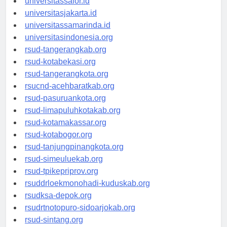
universitassalor.id
universitasjakarta.id
universitassamarinda.id
universitasindonesia.org
rsud-tangerangkab.org
rsud-kotabekasi.org
rsud-tangerangkota.org
rsucnd-acehbaratkab.org
rsud-pasuruankota.org
rsud-limapuluhkotakab.org
rsud-kotamakassar.org
rsud-kotabogor.org
rsud-tanjungpinangkota.org
rsud-simeuluekab.org
rsud-tpikepriprov.org
rsuddrloekmonohadi-kuduskab.org
rsudksa-depok.org
rsudrtnotopuro-sidoarjokab.org