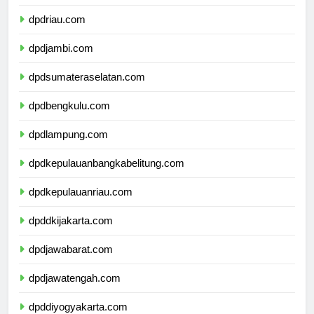
dpdsumaterabarat.com
dpdriau.com
dpdjambi.com
dpdsumateraselatan.com
dpdbengkulu.com
dpdlampung.com
dpdkepulauanbangkabelitung.com
dpdkepulauanriau.com
dpddkijakarta.com
dpdjawabarat.com
dpdjawatengah.com