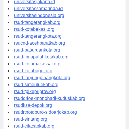
universitasjakarta.id
universitassamarinda.id
universitasindonesia.org
rsud-tangerangkab.org
rsud-kotabekasi.org
rsud-tangerangkota.org
rsucnd-acehbaratkab.org
rsud-pasuruankota.org
rsud-limapuluhkotakab.org
rsud-kotamakassar.org
rsud-kotabogor.org
rsud-tanjungpinangkota.org
rsud-simeuluekab.org
rsud-tpikepriprov.org
rsuddrloekmonohadi-kuduskab.org
rsudksa-depok.org
rsudrtnotopuro-sidoarjokab.org
rsud-sintang.org