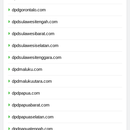
dpdsulawesiutara.com
dpdgorontalo.com
dpdsulawesitengah.com
dpdsulawesibarat.com
dpdsulawesiselatan.com
dpdsulawesitenggara.com
dpdmaluku.com
dpdmalukuutara.com
dpdpapua.com
dpdpapuabarat.com
dpdpapuaselatan.com