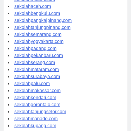
sekolahmedan.com
sekolahaceh.com
sekolahbengkulu.com
sekolahpangkalpinang.com
sekolahtanjungpinang.com
sekolahsemarang.com
sekolahyogyakarta.com
sekolahpadang.com
sekolahpekanbaru.com
sekolahserang.com
sekolahmataram.com
sekolahsurabaya.com
sekolahpalu.com
sekolahmakassar.com
sekolahkendari.com
sekolahgorontalo.com
sekolahtanjungselor.com
sekolahmanado.com
sekolahkupang.com