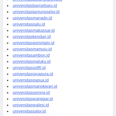
universitaspalangkaraya.id
universitasbanjarbaru.id
universitastanjungselor.id
universitasmanado.id
universitaspalu.id
universitasmakassar.id
universitaskendari.id
universitasgorontalo.id
universitasmamuju.id
universitasambon.id
universitasmaluku.id
universitassofifi.id
universitasjayapura.id
universitaspapua.id
universitasmanokwari.id
universitassorong.id
universitaswanggar.id
universitaswalesi.id
universitassalor.id