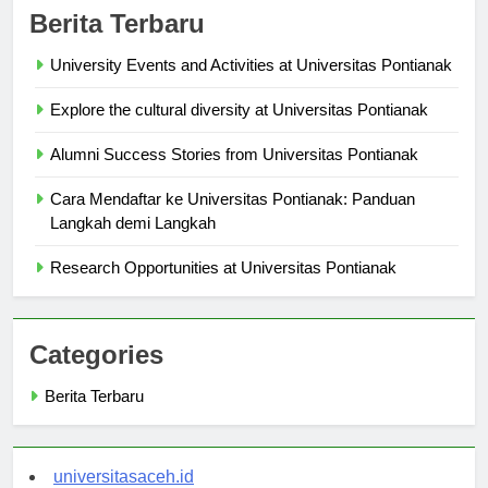
Berita Terbaru
University Events and Activities at Universitas Pontianak
Explore the cultural diversity at Universitas Pontianak
Alumni Success Stories from Universitas Pontianak
Cara Mendaftar ke Universitas Pontianak: Panduan
Langkah demi Langkah
Research Opportunities at Universitas Pontianak
Categories
Berita Terbaru