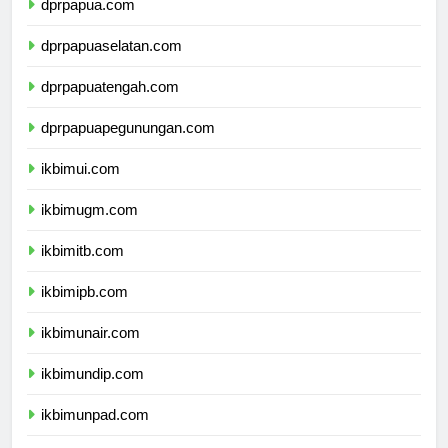
dprpapua.com
dprpapuaselatan.com
dprpapuatengah.com
dprpapuapegunungan.com
ikbimui.com
ikbimugm.com
ikbimitb.com
ikbimipb.com
ikbimunair.com
ikbimundip.com
ikbimunpad.com