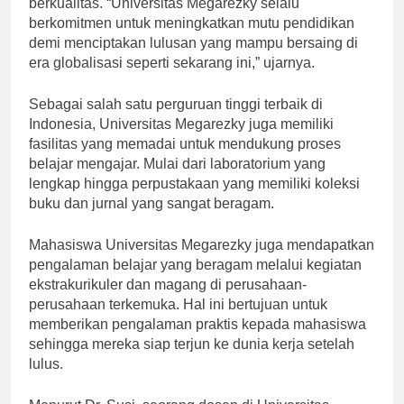
berkualitas. “Universitas Megarezky selalu
berkomitmen untuk meningkatkan mutu pendidikan
demi menciptakan lulusan yang mampu bersaing di
era globalisasi seperti sekarang ini,” ujarnya.
Sebagai salah satu perguruan tinggi terbaik di
Indonesia, Universitas Megarezky juga memiliki
fasilitas yang memadai untuk mendukung proses
belajar mengajar. Mulai dari laboratorium yang
lengkap hingga perpustakaan yang memiliki koleksi
buku dan jurnal yang sangat beragam.
Mahasiswa Universitas Megarezky juga mendapatkan
pengalaman belajar yang beragam melalui kegiatan
ekstrakurikuler dan magang di perusahaan-
perusahaan terkemuka. Hal ini bertujuan untuk
memberikan pengalaman praktis kepada mahasiswa
sehingga mereka siap terjun ke dunia kerja setelah
lulus.