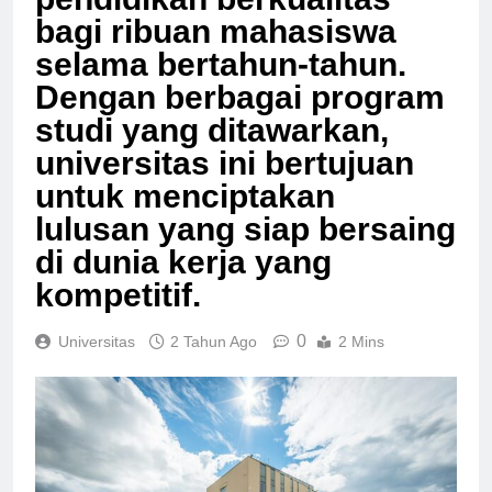
pendidikan berkualitas
bagi ribuan mahasiswa
selama bertahun-tahun.
Dengan berbagai program
studi yang ditawarkan,
universitas ini bertujuan
untuk menciptakan
lulusan yang siap bersaing
di dunia kerja yang
kompetitif.
0
Universitas
2 Tahun Ago
2 Mins