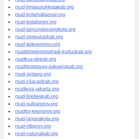
rsud-pasuruankota.org
rsud-limapuluhkotakab.org
rsud-kotamakassar.org
rsud-kotabogor.org
rsud-tanjungpinangkota.org
rsud-simeuluekab.org
rsud-tpikepriprov.org
rsuddrloekmonohadi-kuduskab.org
rsudksa-depok.org
rsudrtnotopuro-sidoarjokab.org
rsud-sintang.org
rsud-cilacapkab.org
rsudkoja-jakarta.org
rsud-brebeskab.org
rsud-sulbarprov.org
rsudtpi-kepriprov.org
rsud-langsakota.org
rsud-ntbprov.org