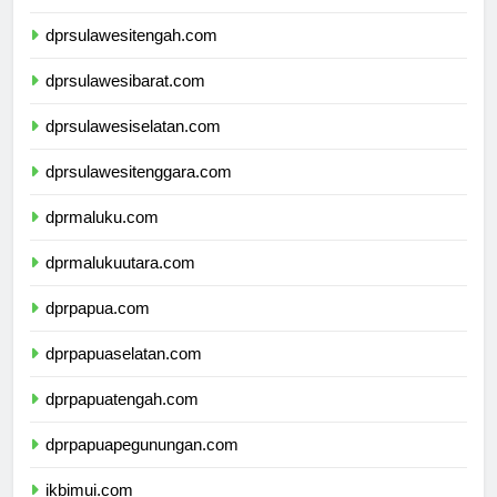
dprgorontalo.com
dprsulawesitengah.com
dprsulawesibarat.com
dprsulawesiselatan.com
dprsulawesitenggara.com
dprmaluku.com
dprmalukuutara.com
dprpapua.com
dprpapuaselatan.com
dprpapuatengah.com
dprpapuapegunungan.com