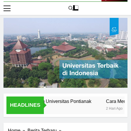
Live Now
 Stories from Universitas Pontianak
Cara Mendaftar ke
HEADLINES
2 Hari Ago