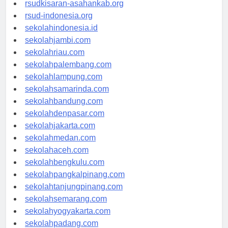
rsud-natunakab.org
rsudkisaran-asahankab.org
rsud-indonesia.org
sekolahindonesia.id
sekolahjambi.com
sekolahriau.com
sekolahpalembang.com
sekolahlampung.com
sekolahsamarinda.com
sekolahbandung.com
sekolahdenpasar.com
sekolahjakarta.com
sekolahmedan.com
sekolahaceh.com
sekolahbengkulu.com
sekolahpangkalpinang.com
sekolahtanjungpinang.com
sekolahsemarang.com
sekolahyogyakarta.com