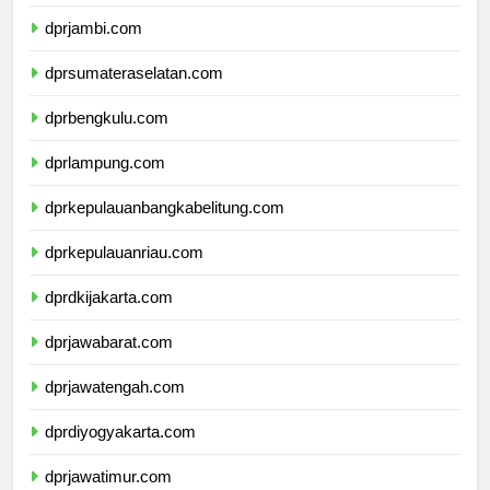
dprriau.com
dprjambi.com
dprsumateraselatan.com
dprbengkulu.com
dprlampung.com
dprkepulauanbangkabelitung.com
dprkepulauanriau.com
dprdkijakarta.com
dprjawabarat.com
dprjawatengah.com
dprdiyogyakarta.com