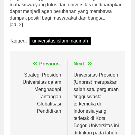
perguruan tinggi Islam terkemuka di negara ini. Para
mahasiswa yang lulus dari universitas ini diharapkan
dapat menjadi agen perubahan yang membawa
dampak positif bagi masyarakat dan bangsa.
[ad_2]
Tagged:
universitas islam madinah
Navigasi
Previous:
Next:
pos
Strategi Presiden
Universitas Presiden
Universitas dalam
(Unpres) merupakan
Menghadapi
salah satu perguruan
Tantangan
tinggi swasta
Globalisasi
terkemuka di
Pendidikan
Indonesia yang
terletak di Kota
Bogor. Universitas ini