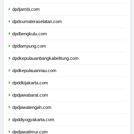
dpdriau.com
dpdjambi.com
dpdsumateraselatan.com
dpdbengkulu.com
dpdlampung.com
dpdkepulauanbangkabelitung.com
dpdkepulauanriau.com
dpddkijakarta.com
dpdjawabarat.com
dpdjawatengah.com
dpddiyogyakarta.com