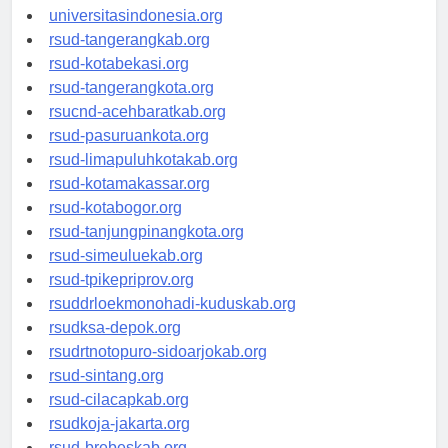
universitassamarinda.id
universitasindonesia.org
rsud-tangerangkab.org
rsud-kotabekasi.org
rsud-tangerangkota.org
rsucnd-acehbaratkab.org
rsud-pasuruankota.org
rsud-limapuluhkotakab.org
rsud-kotamakassar.org
rsud-kotabogor.org
rsud-tanjungpinangkota.org
rsud-simeuluekab.org
rsud-tpikepriprov.org
rsuddrloekmonohadi-kuduskab.org
rsudksa-depok.org
rsudrtnotopuro-sidoarjokab.org
rsud-sintang.org
rsud-cilacapkab.org
rsudkoja-jakarta.org