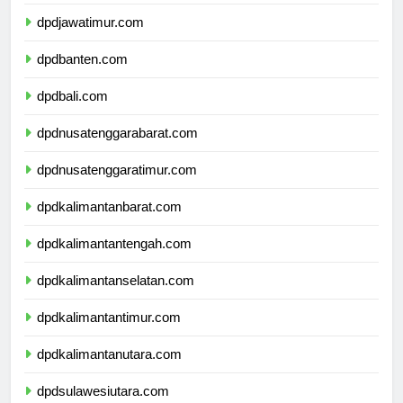
dpddiyogyakarta.com
dpdjawatimur.com
dpdbanten.com
dpdbali.com
dpdnusatenggarabarat.com
dpdnusatenggaratimur.com
dpdkalimantanbarat.com
dpdkalimantantengah.com
dpdkalimantanselatan.com
dpdkalimantantimur.com
dpdkalimantanutara.com