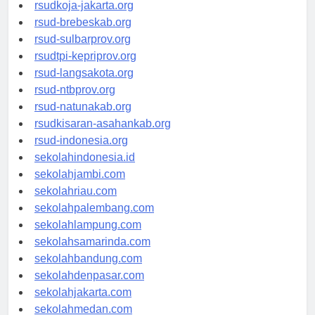
rsud-cilacapkab.org
rsudkoja-jakarta.org
rsud-brebeskab.org
rsud-sulbarprov.org
rsudtpi-kepriprov.org
rsud-langsakota.org
rsud-ntbprov.org
rsud-natunakab.org
rsudkisaran-asahankab.org
rsud-indonesia.org
sekolahindonesia.id
sekolahjambi.com
sekolahriau.com
sekolahpalembang.com
sekolahlampung.com
sekolahsamarinda.com
sekolahbandung.com
sekolahdenpasar.com
sekolahjakarta.com