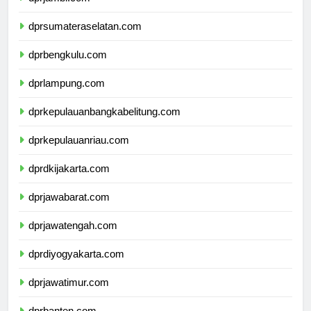
dprjambi.com
dprsumateraselatan.com
dprbengkulu.com
dprlampung.com
dprkepulauanbangkabelitung.com
dprkepulauanriau.com
dprdkijakarta.com
dprjawabarat.com
dprjawatengah.com
dprdiyogyakarta.com
dprjawatimur.com