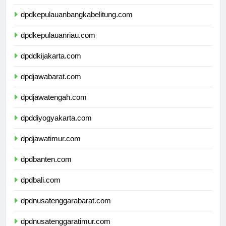
dpdlampung.com
dpdkepulauanbangkabelitung.com
dpdkepulauanriau.com
dpddkijakarta.com
dpdjawabarat.com
dpdjawatengah.com
dpddiyogyakarta.com
dpdjawatimur.com
dpdbanten.com
dpdbali.com
dpdnusatenggarabarat.com