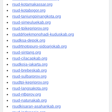
rsud-limapuluhkotakab.org
rsud-kotamakassar.org
rsud-kotabogor.org
rsud-tanjungpinangkota.org
rsud-simeuluekab.org
rsud-tpikepriprov.org
rsuddrloekmonohadi-kuduskab.org
rsudksa-depok.org
rsudrtnotopuro-sidoarjokab.org
rsud-sintang.org
rsud-cilacapkab.org
rsudkoja-jakarta.org
rsud-brebeskab.org
rsud-sulbarprov.org
rsudtpi-kepriprov.org
rsud-langsakota.org
rsud-ntbprov.org
rsud-natunakab.org
rsudkisaran-asahankab.org