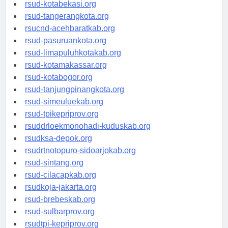
rsud-tangerangkab.org
rsud-kotabekasi.org
rsud-tangerangkota.org
rsucnd-acehbaratkab.org
rsud-pasuruankota.org
rsud-limapuluhkotakab.org
rsud-kotamakassar.org
rsud-kotabogor.org
rsud-tanjungpinangkota.org
rsud-simeuluekab.org
rsud-tpikepriprov.org
rsuddrloekmonohadi-kuduskab.org
rsudksa-depok.org
rsudrtnotopuro-sidoarjokab.org
rsud-sintang.org
rsud-cilacapkab.org
rsudkoja-jakarta.org
rsud-brebeskab.org
rsud-sulbarprov.org