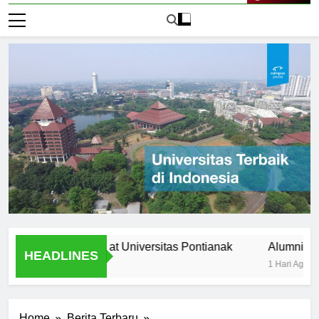
Live Now
ltural diversity at Universitas Pontianak
Alumni Success S
HEADLINES
1 Hari Ago