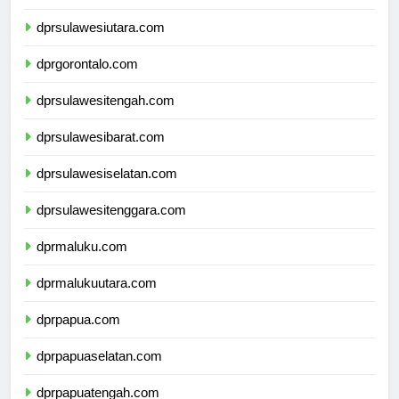
dprkalimantanutara.com
dprsulawesiutara.com
dprgorontalo.com
dprsulawesitengah.com
dprsulawesibarat.com
dprsulawesiselatan.com
dprsulawesitenggara.com
dprmaluku.com
dprmalukuutara.com
dprpapua.com
dprpapuaselatan.com