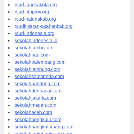
rsudtpi-kepriprov.org
rsud-langsakota.org
rsud-ntbprov.org
rsud-natunakab.org
rsudkisaran-asahankab.org
rsud-indonesia.org
sekolahindonesia.id
sekolahjambi.com
sekolahriau.com
sekolahpalembang.com
sekolahlampung.com
sekolahsamarinda.com
sekolahbandung.com
sekolahdenpasar.com
sekolahjakarta.com
sekolahmedan.com
sekolahaceh.com
sekolahbengkulu.com
sekolahpangkalpinang.com