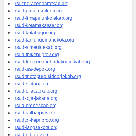
rsud-tangerangkota.org
rsucnd-acehbaratkab.org
rsud-pasuruankota.org
rsud-limapuluhkotakab.org
rsud-kotamakassar.org
rsud-kotabogor.org
rsud-tanjungpinangkota.org
rsud-simeuluekab.org
rsud-tpikepriprov.org
rsuddrloekmonohadi-kuduskab.org
rsudksa-depok.org
rsudrtnotopuro-sidoarjokab.org
rsud-sintang.org
rsud-cilacapkab.org
rsudkoja-jakarta.org
rsud-brebeskab.org
rsud-sulbarprov.org
rsudtpi-kepriprov.org
rsud-langsakota.org