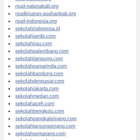
rsud-ntbprov.org
rsud-natunakab.org
rsudkisaran-asahankab.org
rsud-indonesia.org
sekolahindonesia.id
sekolahjambi.com
sekolahriau.com
sekolahpalembang.com
sekolahlampung.com
sekolahsamarinda.com
sekolahbandung.com
sekolahdenpasar.com
sekolahjakarta.com
sekolahmedan.com
sekolahaceh.com
sekolahbengkulu.com
sekolahpangkalpinang.com
sekolahtanjungpinang.com
sekolahsemarang.com