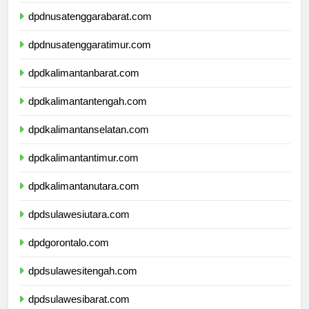
dpdbali.com
dpdnusatenggarabarat.com
dpdnusatenggaratimur.com
dpdkalimantanbarat.com
dpdkalimantantengah.com
dpdkalimantanselatan.com
dpdkalimantantimur.com
dpdkalimantanutara.com
dpdsulawesiutara.com
dpdgorontalo.com
dpdsulawesitengah.com