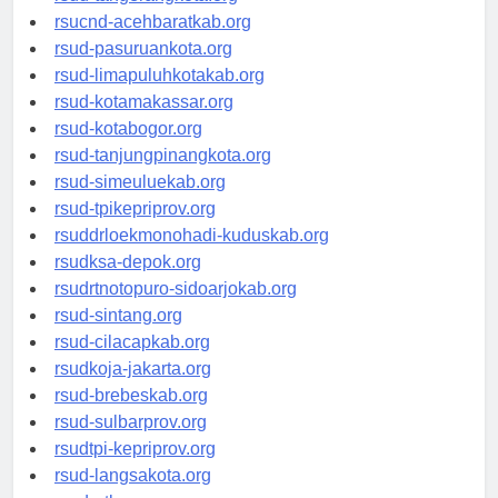
rsud-tangerangkota.org
rsucnd-acehbaratkab.org
rsud-pasuruankota.org
rsud-limapuluhkotakab.org
rsud-kotamakassar.org
rsud-kotabogor.org
rsud-tanjungpinangkota.org
rsud-simeuluekab.org
rsud-tpikepriprov.org
rsuddrloekmonohadi-kuduskab.org
rsudksa-depok.org
rsudrtnotopuro-sidoarjokab.org
rsud-sintang.org
rsud-cilacapkab.org
rsudkoja-jakarta.org
rsud-brebeskab.org
rsud-sulbarprov.org
rsudtpi-kepriprov.org
rsud-langsakota.org