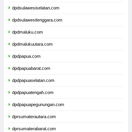
dpdsulawesibarat.com
dpdsulawesiselatan.com
dpdsulawesitenggara.com
dpdmaluku.com
dpdmalukuutara.com
dpdpapua.com
dpdpapuabarat.com
dpdpapuaselatan.com
dpdpapuatengah.com
dpdpapuapegunungan.com
dprsumaterautara.com