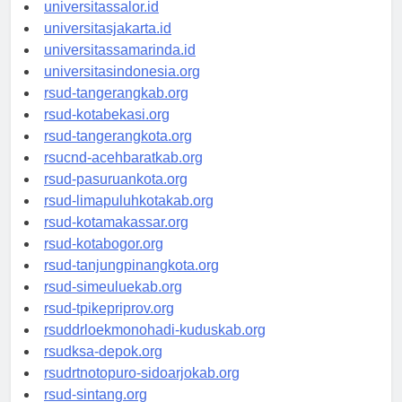
universitaswalesi.id
universitassalor.id
universitasjakarta.id
universitassamarinda.id
universitasindonesia.org
rsud-tangerangkab.org
rsud-kotabekasi.org
rsud-tangerangkota.org
rsucnd-acehbaratkab.org
rsud-pasuruankota.org
rsud-limapuluhkotakab.org
rsud-kotamakassar.org
rsud-kotabogor.org
rsud-tanjungpinangkota.org
rsud-simeuluekab.org
rsud-tpikepriprov.org
rsuddrloekmonohadi-kuduskab.org
rsudksa-depok.org
rsudrtnotopuro-sidoarjokab.org