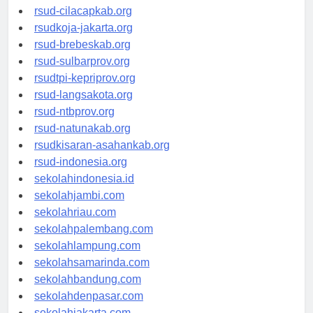
rsud-sintang.org
rsud-cilacapkab.org
rsudkoja-jakarta.org
rsud-brebeskab.org
rsud-sulbarprov.org
rsudtpi-kepriprov.org
rsud-langsakota.org
rsud-ntbprov.org
rsud-natunakab.org
rsudkisaran-asahankab.org
rsud-indonesia.org
sekolahindonesia.id
sekolahjambi.com
sekolahriau.com
sekolahpalembang.com
sekolahlampung.com
sekolahsamarinda.com
sekolahbandung.com
sekolahdenpasar.com