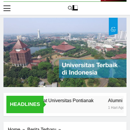
Live Now
tural diversity at Universitas Pontianak
Alumni Success S
HEADLINES
1 Hari Ago