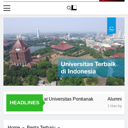
Live Now
ltural diversity at Universitas Pontianak
Alumni Success S
HEADLINES
1 Hari Ago