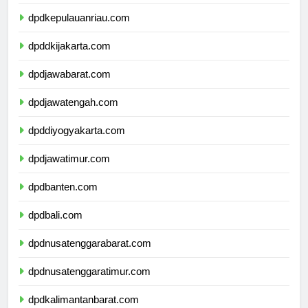
dpdkepulauanbangkabelitung.com
dpdkepulauanriau.com
dpddkijakarta.com
dpdjawabarat.com
dpdjawatengah.com
dpddiyogyakarta.com
dpdjawatimur.com
dpdbanten.com
dpdbali.com
dpdnusatenggarabarat.com
dpdnusatenggaratimur.com