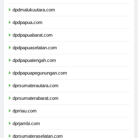
dpdmaluku.com
dpdmalukuutara.com
dpdpapua.com
dpdpapuabarat.com
dpdpapuaselatan.com
dpdpapuatengah.com
dpdpapuapegunungan.com
dprsumaterautara.com
dprsumaterabarat.com
dprriau.com
dprjambi.com