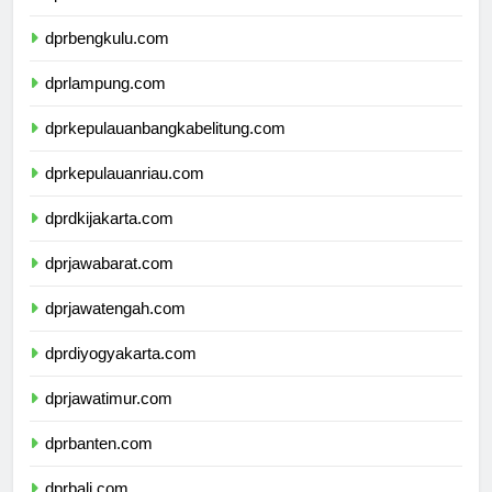
dprsumateraselatan.com
dprbengkulu.com
dprlampung.com
dprkepulauanbangkabelitung.com
dprkepulauanriau.com
dprdkijakarta.com
dprjawabarat.com
dprjawatengah.com
dprdiyogyakarta.com
dprjawatimur.com
dprbanten.com