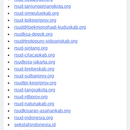
rsud-kotabogor.org
rsud-tanjungpinangkota.org
rsud-simeuluekab.org
rsud-tpikepriprov.org
rsuddrloekmonohadi-kuduskab.org
rsudksa-depok.org
rsudrtnotopuro-sidoarjokab.org
rsud-sintang.org
rsud-cilacapkab.org
rsudkoja-jakarta.org
rsud-brebeskab.org
rsud-sulbarprov.org
rsudtpi-kepriprov.org
rsud-langsakota.org
rsud-ntbprov.org
rsud-natunakab.org
rsudkisaran-asahankab.org
rsud-indonesia.org
sekolahindonesia.id