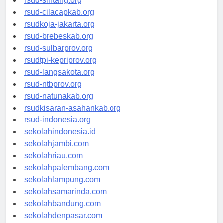
rsud-sintang.org
rsud-cilacapkab.org
rsudkoja-jakarta.org
rsud-brebeskab.org
rsud-sulbarprov.org
rsudtpi-kepriprov.org
rsud-langsakota.org
rsud-ntbprov.org
rsud-natunakab.org
rsudkisaran-asahankab.org
rsud-indonesia.org
sekolahindonesia.id
sekolahjambi.com
sekolahriau.com
sekolahpalembang.com
sekolahlampung.com
sekolahsamarinda.com
sekolahbandung.com