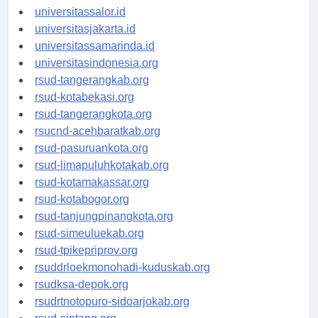
universitaswalesi.id
universitassalor.id
universitasjakarta.id
universitassamarinda.id
universitasindonesia.org
rsud-tangerangkab.org
rsud-kotabekasi.org
rsud-tangerangkota.org
rsucnd-acehbaratkab.org
rsud-pasuruankota.org
rsud-limapuluhkotakab.org
rsud-kotamakassar.org
rsud-kotabogor.org
rsud-tanjungpinangkota.org
rsud-simeuluekab.org
rsud-tpikepriprov.org
rsuddrloekmonohadi-kuduskab.org
rsudksa-depok.org
rsudrtnotopuro-sidoarjokab.org