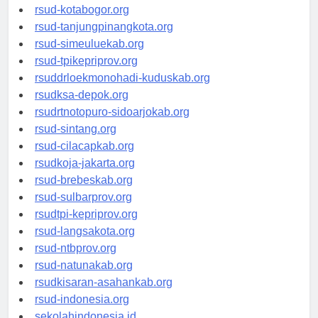
rsud-kotamakassar.org
rsud-kotabogor.org
rsud-tanjungpinangkota.org
rsud-simeuluekab.org
rsud-tpikepriprov.org
rsuddrloekmonohadi-kuduskab.org
rsudksa-depok.org
rsudrtnotopuro-sidoarjokab.org
rsud-sintang.org
rsud-cilacapkab.org
rsudkoja-jakarta.org
rsud-brebeskab.org
rsud-sulbarprov.org
rsudtpi-kepriprov.org
rsud-langsakota.org
rsud-ntbprov.org
rsud-natunakab.org
rsudkisaran-asahankab.org
rsud-indonesia.org