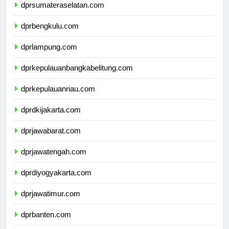
dprsumateraselatan.com
dprbengkulu.com
dprlampung.com
dprkepulauanbangkabelitung.com
dprkepulauanriau.com
dprdkijakarta.com
dprjawabarat.com
dprjawatengah.com
dprdiyogyakarta.com
dprjawatimur.com
dprbanten.com