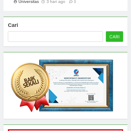
Universitas
3 hari ago
0
Cari
CARI