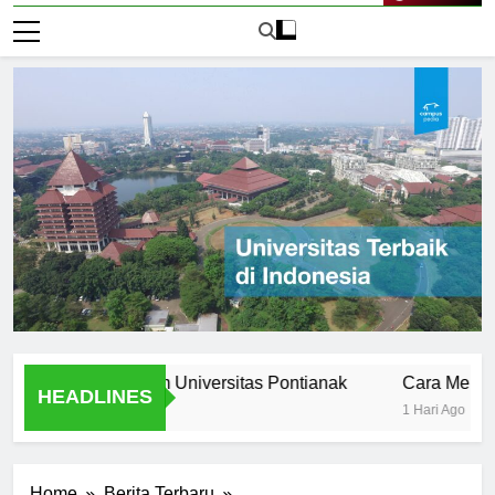
Live Now
ss Stories from Universitas Pontianak
Cara Mendaftar k
HEADLINES
1 Hari Ago