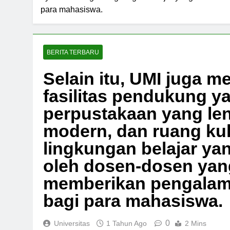
para mahasiswa.
BERITA TERBARU
Selain itu, UMI juga 
fasilitas pendukung y
perpustakaan yang len
modern, dan ruang ku
lingkungan belajar ya
oleh dosen-dosen yan
memberikan pengalam
bagi para mahasiswa.
0
Universitas
1 Tahun Ago
2 Mins