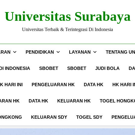
Universitas Surabaya
Universitas Terbaik & Terintegrasi Di Indonesia
ARAN
PENDIDIKAN
LAYANAN
TENTANG UN
DI INDONESIA
SBOBET
SBOBET
JUDI BOLA
DA
K HARI INI
PENGELUARAN HK
DATA HK
HK HARI I
ARAN HK
DATA HK
KELUARAN HK
TOGEL HONGK
ONGKONG
KELUARAN SDY
TOGEL SDY
PENGELU