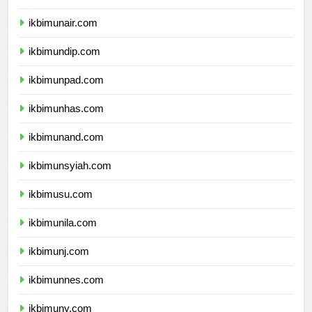
ikbimipb.com
ikbimunair.com
ikbimundip.com
ikbimunpad.com
ikbimunhas.com
ikbimunand.com
ikbimunsyiah.com
ikbimusu.com
ikbimunila.com
ikbimunj.com
ikbimunnes.com