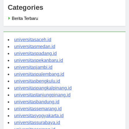
Categories
Berita Terbaru
universitasaceh.id
universitasmedan.id
universitaspadang.id
universitaspekanbaru.id
universitasjambi.id
universitaspalembang.id
universitasbengkulu.id
universitaspangkalpinang.id
universitastanjungpinang.id
universitasbandung.id
universitassemarang.id
universitasyogyakarta.id
universitassurabaya.id