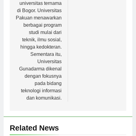
merupakan
di Indonesia
universitas ternama
di Bogor. Universitas
Pakuan menawarkan
berbagai program
studi mulai dari
teknik, ilmu sosial,
hingga kedokteran.
Sementara itu,
Universitas
Gunadarma dikenal
dengan fokusnya
pada bidang
teknologi informasi
dan komunikasi.
Related News