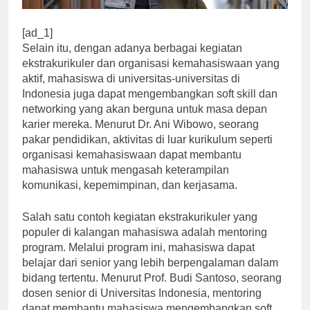
[ad_1]
Selain itu, dengan adanya berbagai kegiatan
ekstrakurikuler dan organisasi kemahasiswaan yang
aktif, mahasiswa di universitas-universitas di
Indonesia juga dapat mengembangkan soft skill dan
networking yang akan berguna untuk masa depan
karier mereka. Menurut Dr. Ani Wibowo, seorang
pakar pendidikan, aktivitas di luar kurikulum seperti
organisasi kemahasiswaan dapat membantu
mahasiswa untuk mengasah keterampilan
komunikasi, kepemimpinan, dan kerjasama.
Salah satu contoh kegiatan ekstrakurikuler yang
populer di kalangan mahasiswa adalah mentoring
program. Melalui program ini, mahasiswa dapat
belajar dari senior yang lebih berpengalaman dalam
bidang tertentu. Menurut Prof. Budi Santoso, seorang
dosen senior di Universitas Indonesia, mentoring