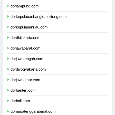
dprbengkulu.com
dprlampung.com
dprkepulauanbangkabelitung.com
dprkepulauanriau.com
dprdkijakarta.com
dprjawabarat.com
dprjawatengah.com
dprdiyogyakarta.com
dprjawatimur.com
dprbanten.com
dprbali.com