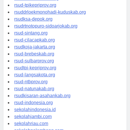
rsud-simeuluekab.org
rsud-tpikepriprov.org
rsuddrloekmonohadi-kuduskab.org
rsudksa-depok.org
rsudrtnotopuro-sidoarjokab.org
rsud-sintang.org
rsud-cilacapkab.org
rsudkoja-jakarta.org
rsud-brebeskab.org
rsud-sulbarprov.org
rsudtpi-kepriprov.org
rsud-langsakota.org
rsud-ntbprov.org
rsud-natunakab.org
rsudkisaran-asahankab.org
rsud-indonesia.org
sekolahindonesia.id
sekolahjambi.com
sekolahriau.com