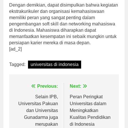
Dengan demikian, dapat disimpulkan bahwa kegiatan
ekstrakurikuler dan organisasi kemahasiswaan
memiliki peran yang sangat penting dalam
pengembangan soft skill dan networking mahasiswa
di Indonesia. Mahasiswa diharapkan dapat
memanfaatkan kesempatan ini sebaik mungkin untuk
persiapan karier mereka di masa depan.
[ad_2]
Tagged:
universitas di indonesia
Navigasi
Previous:
Next:
pos
Selain IPB,
Peran Peringkat
Universitas Pakuan
Universitas dalam
dan Universitas
Meningkatkan
Gunadarma juga
Kualitas Pendidikan