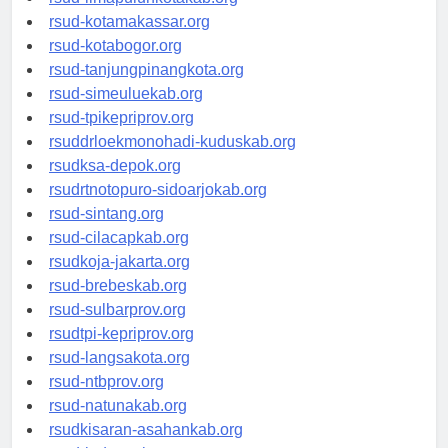
rsud-limapuluhkotakab.org
rsud-kotamakassar.org
rsud-kotabogor.org
rsud-tanjungpinangkota.org
rsud-simeuluekab.org
rsud-tpikepriprov.org
rsuddrloekmonohadi-kuduskab.org
rsudksa-depok.org
rsudrtnotopuro-sidoarjokab.org
rsud-sintang.org
rsud-cilacapkab.org
rsudkoja-jakarta.org
rsud-brebeskab.org
rsud-sulbarprov.org
rsudtpi-kepriprov.org
rsud-langsakota.org
rsud-ntbprov.org
rsud-natunakab.org
rsudkisaran-asahankab.org