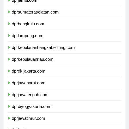
dprjambi.com
dprsumateraselatan.com
dprbengkulu.com
dprlampung.com
dprkepulauanbangkabelitung.com
dprkepulauanriau.com
dprdkijakarta.com
dprjawabarat.com
dprjawatengah.com
dprdiyogyakarta.com
dprjawatimur.com