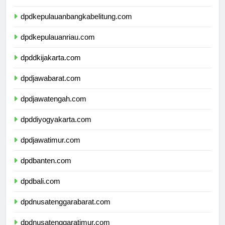
dpdlampung.com
dpdkepulauanbangkabelitung.com
dpdkepulauanriau.com
dpddkijakarta.com
dpdjawabarat.com
dpdjawatengah.com
dpddiyogyakarta.com
dpdjawatimur.com
dpdbanten.com
dpdbali.com
dpdnusatenggarabarat.com