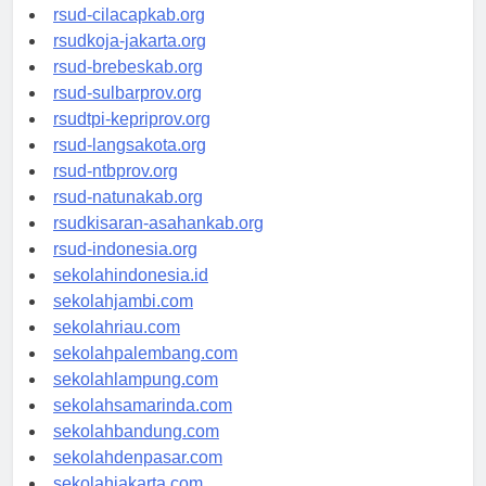
rsud-sintang.org
rsud-cilacapkab.org
rsudkoja-jakarta.org
rsud-brebeskab.org
rsud-sulbarprov.org
rsudtpi-kepriprov.org
rsud-langsakota.org
rsud-ntbprov.org
rsud-natunakab.org
rsudkisaran-asahankab.org
rsud-indonesia.org
sekolahindonesia.id
sekolahjambi.com
sekolahriau.com
sekolahpalembang.com
sekolahlampung.com
sekolahsamarinda.com
sekolahbandung.com
sekolahdenpasar.com