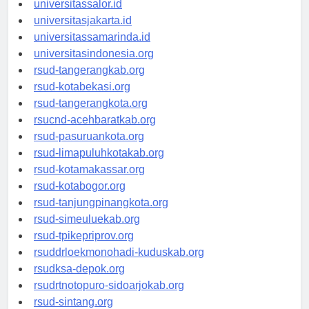
universitassalor.id
universitasjakarta.id
universitassamarinda.id
universitasindonesia.org
rsud-tangerangkab.org
rsud-kotabekasi.org
rsud-tangerangkota.org
rsucnd-acehbaratkab.org
rsud-pasuruankota.org
rsud-limapuluhkotakab.org
rsud-kotamakassar.org
rsud-kotabogor.org
rsud-tanjungpinangkota.org
rsud-simeuluekab.org
rsud-tpikepriprov.org
rsuddrloekmonohadi-kuduskab.org
rsudksa-depok.org
rsudrtnotopuro-sidoarjokab.org