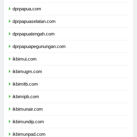
dprmalukuutara.com
dprpapua.com
dprpapuaselatan.com
dprpapuatengah.com
dprpapuapegunungan.com
ikbimui.com
ikbimugm.com
ikbimitb.com
ikbimipb.com
ikbimunair.com
ikbimundip.com