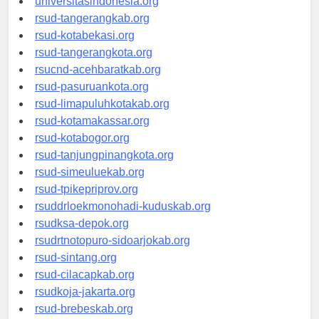
universitasindonesia.org
rsud-tangerangkab.org
rsud-kotabekasi.org
rsud-tangerangkota.org
rsucnd-acehbaratkab.org
rsud-pasuruankota.org
rsud-limapuluhkotakab.org
rsud-kotamakassar.org
rsud-kotabogor.org
rsud-tanjungpinangkota.org
rsud-simeuluekab.org
rsud-tpikepriprov.org
rsuddrloekmonohadi-kuduskab.org
rsudksa-depok.org
rsudrtnotopuro-sidoarjokab.org
rsud-sintang.org
rsud-cilacapkab.org
rsudkoja-jakarta.org