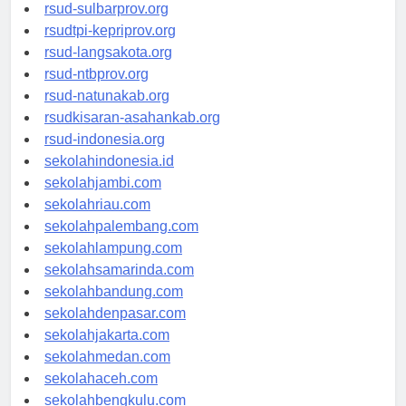
rsud-brebeskab.org
rsud-sulbarprov.org
rsudtpi-kepriprov.org
rsud-langsakota.org
rsud-ntbprov.org
rsud-natunakab.org
rsudkisaran-asahankab.org
rsud-indonesia.org
sekolahindonesia.id
sekolahjambi.com
sekolahriau.com
sekolahpalembang.com
sekolahlampung.com
sekolahsamarinda.com
sekolahbandung.com
sekolahdenpasar.com
sekolahjakarta.com
sekolahmedan.com
sekolahaceh.com