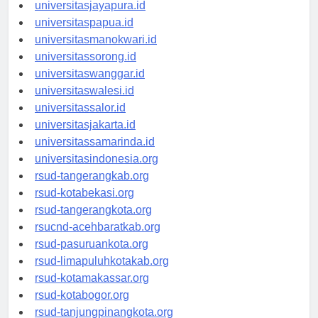
universitassofifi.id
universitasjayapura.id
universitaspapua.id
universitasmanokwari.id
universitassorong.id
universitaswanggar.id
universitaswalesi.id
universitassalor.id
universitasjakarta.id
universitassamarinda.id
universitasindonesia.org
rsud-tangerangkab.org
rsud-kotabekasi.org
rsud-tangerangkota.org
rsucnd-acehbaratkab.org
rsud-pasuruankota.org
rsud-limapuluhkotakab.org
rsud-kotamakassar.org
rsud-kotabogor.org