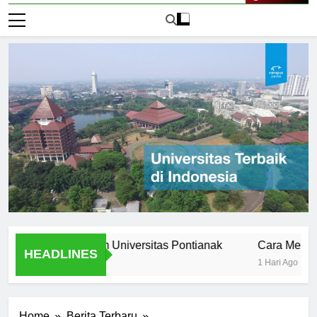
Live Now
s Stories from Universitas Pontianak
Cara Mendaftar ke
HEADLINES
1 Hari Ago