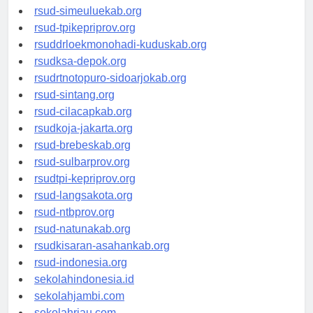
rsud-tanjungpinangkota.org
rsud-simeuluekab.org
rsud-tpikepriprov.org
rsuddrloekmonohadi-kuduskab.org
rsudksa-depok.org
rsudrtnotopuro-sidoarjokab.org
rsud-sintang.org
rsud-cilacapkab.org
rsudkoja-jakarta.org
rsud-brebeskab.org
rsud-sulbarprov.org
rsudtpi-kepriprov.org
rsud-langsakota.org
rsud-ntbprov.org
rsud-natunakab.org
rsudkisaran-asahankab.org
rsud-indonesia.org
sekolahindonesia.id
sekolahjambi.com