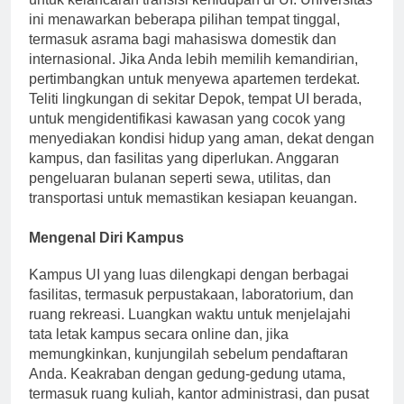
untuk kelancaran transisi kehidupan di UI. Universitas
ini menawarkan beberapa pilihan tempat tinggal,
termasuk asrama bagi mahasiswa domestik dan
internasional. Jika Anda lebih memilih kemandirian,
pertimbangkan untuk menyewa apartemen terdekat.
Teliti lingkungan di sekitar Depok, tempat UI berada,
untuk mengidentifikasi kawasan yang cocok yang
menyediakan kondisi hidup yang aman, dekat dengan
kampus, dan fasilitas yang diperlukan. Anggaran
pengeluaran bulanan seperti sewa, utilitas, dan
transportasi untuk memastikan kesiapan keuangan.
Mengenal Diri Kampus
Kampus UI yang luas dilengkapi dengan berbagai
fasilitas, termasuk perpustakaan, laboratorium, dan
ruang rekreasi. Luangkan waktu untuk menjelajahi
tata letak kampus secara online dan, jika
memungkinkan, kunjungilah sebelum pendaftaran
Anda. Keakraban dengan gedung-gedung utama,