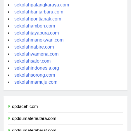
sekolahkupang.com
sekolahpalangkaraya.com
sekolahbanjarbaru.com
sekolahpontianak.com
sekolahambon.com
sekolahjayapura.com
sekolahmanokwari.com
sekolahnabire.com
sekolahwamena.com
sekolahsalor.com
sekolahindonesia.org
sekolahsorong.com
sekolahmamuju.com
dpdaceh.com
dpdsumaterautara.com