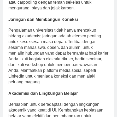
sistem tarif. Pertimbangkan pilihan seperti bersepeda
atau carpooling dengan teman sekelas untuk
mengurangi biaya dan jejak karbon.
Jaringan dan Membangun Koneksi
Pengalaman universitas tidak hanya mencakup
bidang akademis; jaringan adalah elemen penting
untuk kesuksesan masa depan. Terlibat dengan
sesama mahasiswa, dosen, dan alumni untuk
menjalin hubungan yang dapat bermanfaat bagi karier
Anda. Ikuti kegiatan ekstrakurikuler, hadiri seminar,
dan ikuti workshop untuk memperluas wawasan
Anda. Manfaatkan platform media sosial seperti
LinkedIn untuk menjaga koneksi dan menjajaki
peluang magang.
Akademisi dan Lingkungan Belajar
Bersiaplah untuk beradaptasi dengan lingkungan
akademik yang ketat di UI. Kembangkan kebiasaan