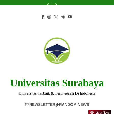
Skip
Universitas
diversity
from
Universitas
Universitas
diversity
from
ke
at
Pontianak
at
Universitas
Pontianak:
Pontianak
at
Universitas
Universitas
Universitas
to
Universitas
Pontianak
Panduan
Universitas
Pontianak
Pontianak:
Pontianak
content
Pontianak
Langkah
Pontianak
Panduan
demi
Langkah
Langkah
demi
Langkah
Universitas Surabaya
Universitas Terbaik & Terintegrasi Di Indonesia
NEWSLETTER
RANDOM NEWS