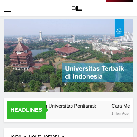
Live Now
s Stories from Universitas Pontianak
Cara Mendaftar ke
HEADLINES
1 Hari Ago