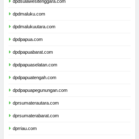
dpdsulawesitenggara.com
dpdmaluku.com
dpdmalukuutara.com
dpdpapua.com
dpdpapuabarat.com
dpdpapuaselatan.com
dpdpapuatengah.com
dpdpapuapegunungan.com
dprsumaterautara.com
dprsumaterabarat.com
dprriau.com