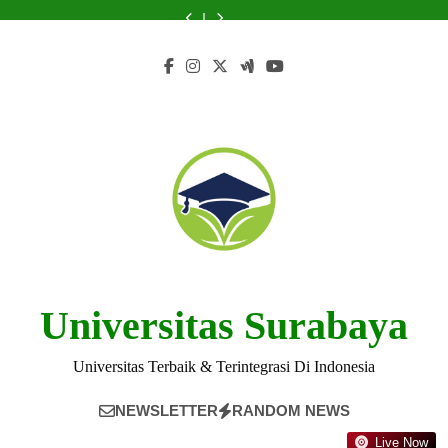
Skip
Universitas
diversity
from
Universitas
Universitas
diversity
from
ke
at
Pontianak
at
Universitas
Pontianak:
Pontianak
at
Universitas
Universitas
Universitas
to
Universitas
Pontianak
Panduan
Universitas
Pontianak
Pontianak:
Pontianak
content
Pontianak
Langkah
Pontianak
Panduan
demi
Langkah
Langkah
demi
Langkah
Universitas Surabaya
Universitas Terbaik & Terintegrasi Di Indonesia
NEWSLETTER
RANDOM NEWS