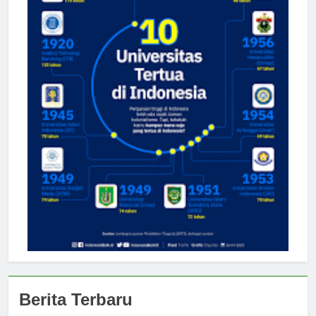
Berita Terbaru