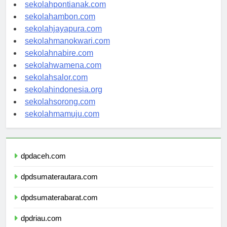
sekolahbanjarbaru.com
sekolahpontianak.com
sekolahambon.com
sekolahjayapura.com
sekolahmanokwari.com
sekolahnabire.com
sekolahwamena.com
sekolahsalor.com
sekolahindonesia.org
sekolahsorong.com
sekolahmamuju.com
dpdaceh.com
dpdsumaterautara.com
dpdsumaterabarat.com