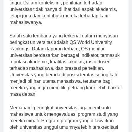
meningkatnya persaingan global dalam pendidikan
tinggi. Dalam konteks ini, penilaian terhadap
universitas tidak hanya dilihat dari aspek akademis,
tetapi juga dari kontribusi mereka terhadap karir
mahasiswanya.
Salah satu lembaga yang terkenal dalam menyusun
peringkat universitas adalah QS World University
Rankings. Dalam laporan terbaru, QS menilai
universitas berdasarkan berbagai indikator, termasuk
reputasi akademik, kualitas fakultas, rasio dosen
terhadap mahasiswa, dan prestasi penelitian.
Universitas yang berada di posisi teratas sering kali
menjadi pilihan utama mahasiswa, terutama bagi
mereka yang ingin memiliki peluang karir lebih baik di
masa depan.
Memahami peringkat universitas juga membantu
mahasiswa untuk mengevaluasi program studi yang
mereka minati. Program-program yang ditawarkan