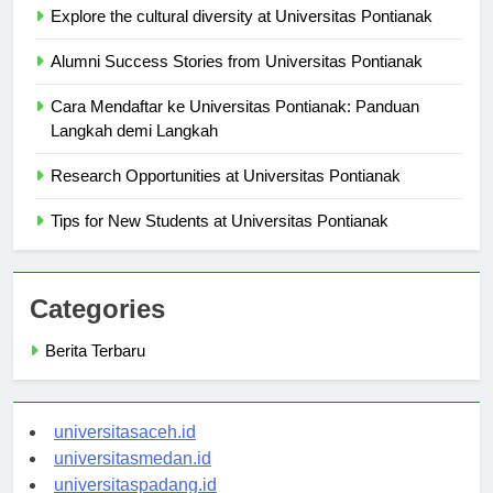
Explore the cultural diversity at Universitas Pontianak
Alumni Success Stories from Universitas Pontianak
Cara Mendaftar ke Universitas Pontianak: Panduan
Langkah demi Langkah
Research Opportunities at Universitas Pontianak
Tips for New Students at Universitas Pontianak
Categories
Berita Terbaru
universitasaceh.id
universitasmedan.id