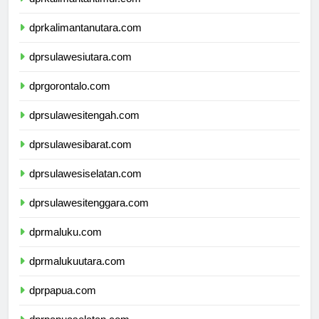
dprkalimantantimur.com
dprkalimantanutara.com
dprsulawesiutara.com
dprgorontalo.com
dprsulawesitengah.com
dprsulawesibarat.com
dprsulawesiselatan.com
dprsulawesitenggara.com
dprmaluku.com
dprmalukuutara.com
dprpapua.com