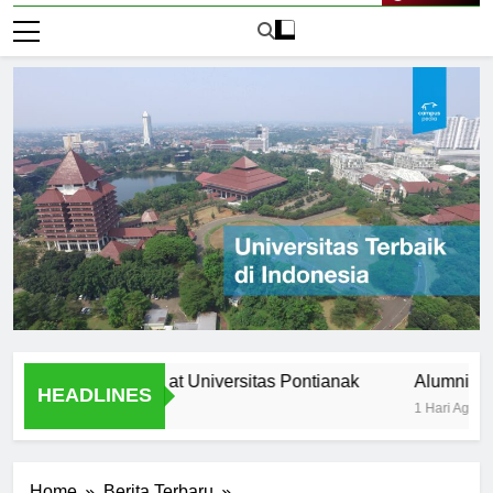
Live Now
ltural diversity at Universitas Pontianak
Alumni Success S
HEADLINES
1 Hari Ago