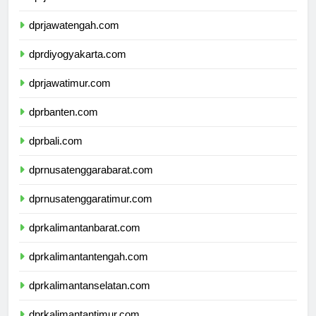
dprjawabarat.com
dprjawatengah.com
dprdiyogyakarta.com
dprjawatimur.com
dprbanten.com
dprbali.com
dprnusatenggarabarat.com
dprnusatenggaratimur.com
dprkalimantanbarat.com
dprkalimantantengah.com
dprkalimantanselatan.com