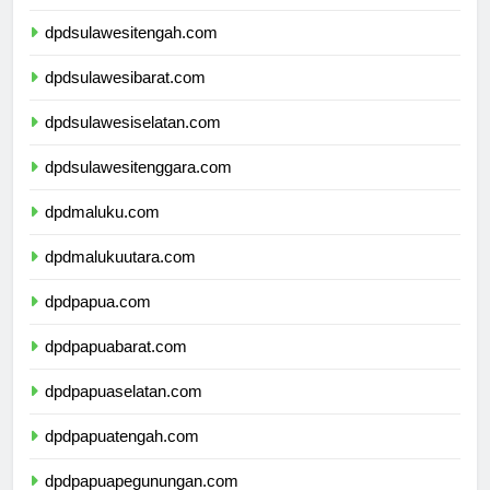
dpdgorontalo.com
dpdsulawesitengah.com
dpdsulawesibarat.com
dpdsulawesiselatan.com
dpdsulawesitenggara.com
dpdmaluku.com
dpdmalukuutara.com
dpdpapua.com
dpdpapuabarat.com
dpdpapuaselatan.com
dpdpapuatengah.com