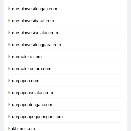
dprgorontalo.com
dprsulawesitengah.com
dprsulawesibarat.com
dprsulawesiselatan.com
dprsulawesitenggara.com
dprmaluku.com
dprmalukuutara.com
dprpapua.com
dprpapuaselatan.com
dprpapuatengah.com
dprpapuapegunungan.com