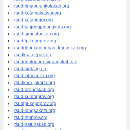
rsud-pasuruankota.org
rsud-limapuluhkotakab.org
rsud-kotamakassar.org
rsud-kotabogor.org
rsud-tanjungpinangkota.org
rsud-simeuluekab.org
rsud-tpikepriprov.org
rsuddrloekmonohadi-kuduskab.org
rsudksa-depok.org
rsudrtnotopuro-sidoarjokab.org
rsud-sintang.org
rsud-cilacapkab.org
rsudkoja-jakarta.org
rsud-brebeskab.org
rsud-sulbarprov.org
rsudtpi-kepriprov.org
rsud-langsakota.org
rsud-ntbprov.org
rsud-natunakab.org