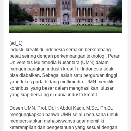
[ad_1]
Industri kreatif di Indonesia semakin berkembang
pesat seiring dengan perkembangan teknologi. Peran
Universitas Multimedia Nusantara (UMN) dalam
mengembangkan industri kreatif di Indonesia tidak
bisa diabaikan. Sebagai salah satu perguruan tinggi
yang fokus pada bidang multimedia, UMN memiliki
kontribusi yang besar dalam menghasilkan lulusan
yang siap bersaing di dunia industri kreatif.
Dosen UMN, Prof. Dr. Ir. Abdul Kadir, M.Sc., Ph.D.,
mengungkapkan bahwa UMN selalu berusaha untuk
mempersiapkan mahasiswanya agar memiliki