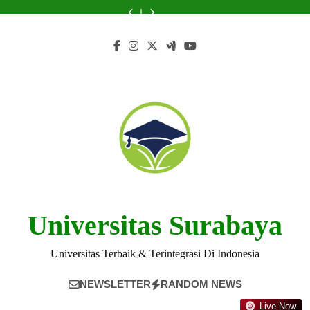
Skip
the
Universitas
Universitas
Students
the
Universitas
Universitas
New
Know
Faculty
Pontianak:
Pontianak
at
Faculty
Pontianak:
Pontianak
Students
the
to
at
Panduan
Universitas
at
Panduan
at
Faculty
content
Universitas
Langkah
Pontianak
Universitas
Langkah
Universitas
at
Pontianak
demi
Pontianak
demi
Pontianak
Universitas
Langkah
Langkah
Pontianak
Universitas Surabaya
Universitas Terbaik & Terintegrasi Di Indonesia
NEWSLETTER
RANDOM NEWS