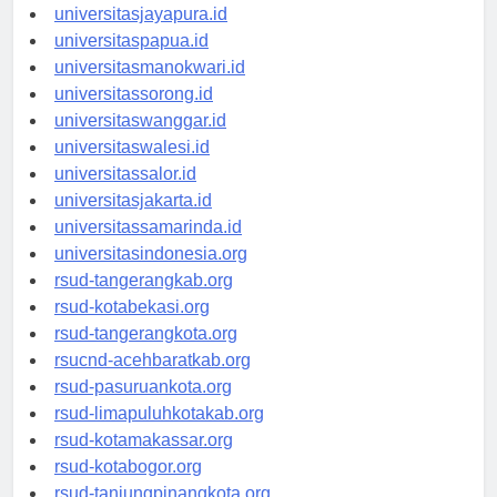
universitassofifi.id
universitasjayapura.id
universitaspapua.id
universitasmanokwari.id
universitassorong.id
universitaswanggar.id
universitaswalesi.id
universitassalor.id
universitasjakarta.id
universitassamarinda.id
universitasindonesia.org
rsud-tangerangkab.org
rsud-kotabekasi.org
rsud-tangerangkota.org
rsucnd-acehbaratkab.org
rsud-pasuruankota.org
rsud-limapuluhkotakab.org
rsud-kotamakassar.org
rsud-kotabogor.org