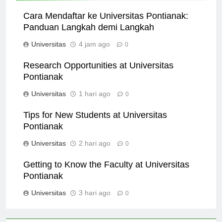
Cara Mendaftar ke Universitas Pontianak:
Panduan Langkah demi Langkah
Universitas
4 jam ago
0
Research Opportunities at Universitas
Pontianak
Universitas
1 hari ago
0
Tips for New Students at Universitas
Pontianak
Universitas
2 hari ago
0
Getting to Know the Faculty at Universitas
Pontianak
Universitas
3 hari ago
0