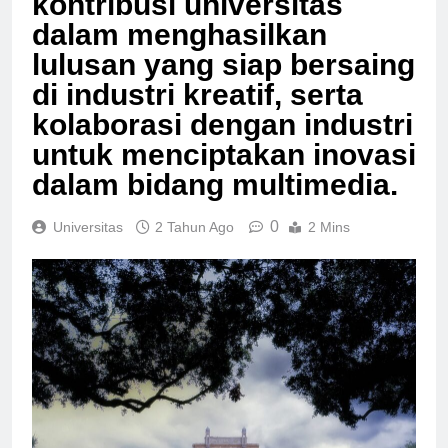
kontribusi universitas
dalam menghasilkan
lulusan yang siap bersaing
di industri kreatif, serta
kolaborasi dengan industri
untuk menciptakan inovasi
dalam bidang multimedia.
0
Universitas
2 Tahun Ago
2 Mins