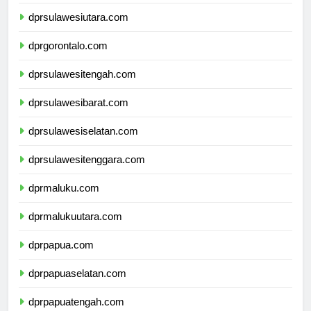
dprkalimantanutara.com
dprsulawesiutara.com
dprgorontalo.com
dprsulawesitengah.com
dprsulawesibarat.com
dprsulawesiselatan.com
dprsulawesitenggara.com
dprmaluku.com
dprmalukuutara.com
dprpapua.com
dprpapuaselatan.com