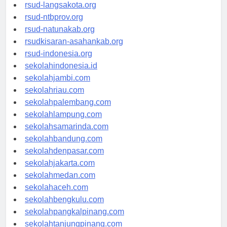
rsudtpi-kepriprov.org
rsud-langsakota.org
rsud-ntbprov.org
rsud-natunakab.org
rsudkisaran-asahankab.org
rsud-indonesia.org
sekolahindonesia.id
sekolahjambi.com
sekolahriau.com
sekolahpalembang.com
sekolahlampung.com
sekolahsamarinda.com
sekolahbandung.com
sekolahdenpasar.com
sekolahjakarta.com
sekolahmedan.com
sekolahaceh.com
sekolahbengkulu.com
sekolahpangkalpinang.com