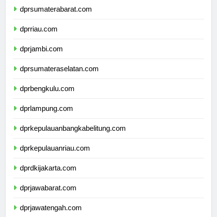
dprsumaterabarat.com
dprriau.com
dprjambi.com
dprsumateraselatan.com
dprbengkulu.com
dprlampung.com
dprkepulauanbangkabelitung.com
dprkepulauanriau.com
dprdkijakarta.com
dprjawabarat.com
dprjawatengah.com