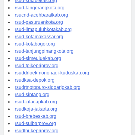
rsud-kotabekasi.org
rsud-tangerangkota.org
rsucnd-acehbaratkab.org
rsud-pasuruankota.org
rsud-limapuluhkotakab.org
rsud-kotamakassar.org
rsud-kotabogor.org
rsud-tanjungpinangkota.org
rsud-simeuluekab.org
rsud-tpikepriprov.org
rsuddrloekmonohadi-kuduskab.org
rsudksa-depok.org
rsudrtnotopuro-sidoarjokab.org
rsud-sintang.org
rsud-cilacapkab.org
rsudkoja-jakarta.org
rsud-brebeskab.org
rsud-sulbarprov.org