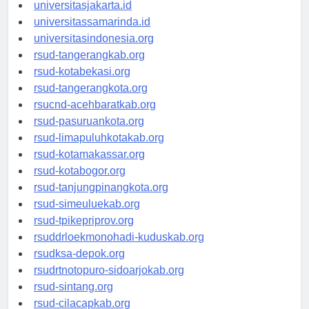
universitassalor.id
universitasjakarta.id
universitassamarinda.id
universitasindonesia.org
rsud-tangerangkab.org
rsud-kotabekasi.org
rsud-tangerangkota.org
rsucnd-acehbaratkab.org
rsud-pasuruankota.org
rsud-limapuluhkotakab.org
rsud-kotamakassar.org
rsud-kotabogor.org
rsud-tanjungpinangkota.org
rsud-simeuluekab.org
rsud-tpikepriprov.org
rsuddrloekmonohadi-kuduskab.org
rsudksa-depok.org
rsudrtnotopuro-sidoarjokab.org
rsud-sintang.org