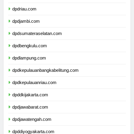
dpdsumaterabarat.com
dpdriau.com
dpdjambi.com
dpdsumateraselatan.com
dpdbengkulu.com
dpdlampung.com
dpdkepulauanbangkabelitung.com
dpdkepulauanriau.com
dpddkijakarta.com
dpdjawabarat.com
dpdjawatengah.com