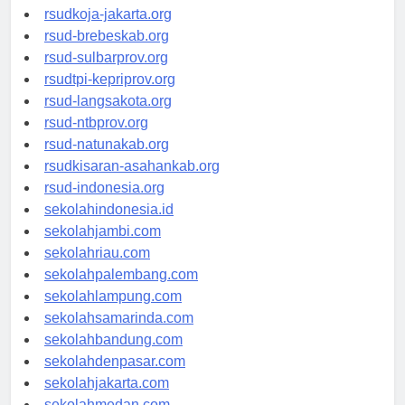
rsud-cilacapkab.org
rsudkoja-jakarta.org
rsud-brebeskab.org
rsud-sulbarprov.org
rsudtpi-kepriprov.org
rsud-langsakota.org
rsud-ntbprov.org
rsud-natunakab.org
rsudkisaran-asahankab.org
rsud-indonesia.org
sekolahindonesia.id
sekolahjambi.com
sekolahriau.com
sekolahpalembang.com
sekolahlampung.com
sekolahsamarinda.com
sekolahbandung.com
sekolahdenpasar.com
sekolahjakarta.com