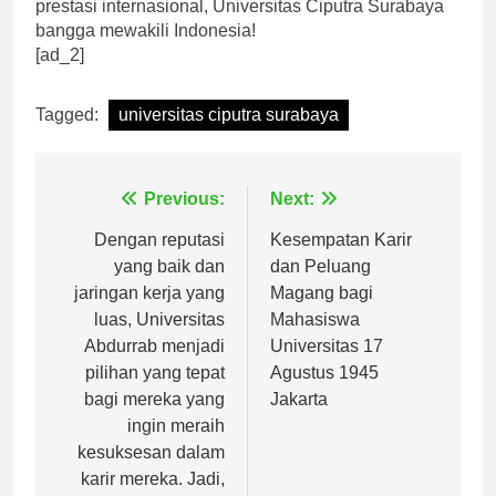
prestasi gemilang dari berbagai bidang. Meraih
prestasi internasional, Universitas Ciputra Surabaya
bangga mewakili Indonesia!
[ad_2]
Tagged:
universitas ciputra surabaya
Navigasi
Previous:
Next:
pos
Dengan reputasi
Kesempatan Karir
yang baik dan
dan Peluang
jaringan kerja yang
Magang bagi
luas, Universitas
Mahasiswa
Abdurrab menjadi
Universitas 17
pilihan yang tepat
Agustus 1945
bagi mereka yang
Jakarta
ingin meraih
kesuksesan dalam