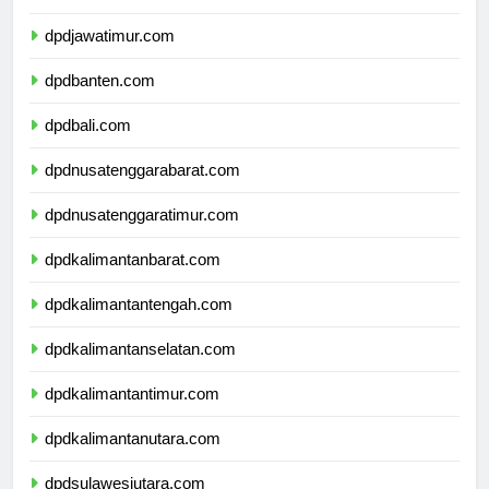
dpddiyogyakarta.com
dpdjawatimur.com
dpdbanten.com
dpdbali.com
dpdnusatenggarabarat.com
dpdnusatenggaratimur.com
dpdkalimantanbarat.com
dpdkalimantantengah.com
dpdkalimantanselatan.com
dpdkalimantantimur.com
dpdkalimantanutara.com