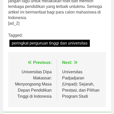
jangan ragu untuk melakukan riset dan memilih
lembaga pendidikan yang terbaik untukmu. Semoga
artikel ini bermanfaat bagi para calon mahasiswa di
Indonesia.
[ad_2]
Tagged:
peringkat perguruan tinggi dan universitas
Navigasi
Previous:
Next:
pos
Universitas Dipa
Universitas
Makassar:
Padjadjaran
Menyongsong Masa
(Unpad): Sejarah,
Depan Pendidikan
Prestasi, dan Pilihan
Tinggi di Indonesia
Program Studi