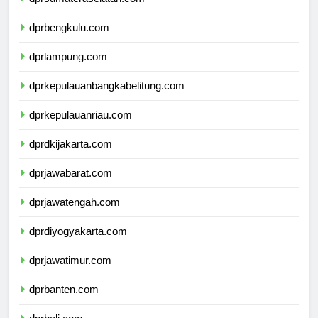
dprsumateraselatan.com
dprbengkulu.com
dprlampung.com
dprkepulauanbangkabelitung.com
dprkepulauanriau.com
dprdkijakarta.com
dprjawabarat.com
dprjawatengah.com
dprdiyogyakarta.com
dprjawatimur.com
dprbanten.com