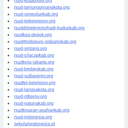
rsud-kotabogor.org
rsud-tanjungpinangkota.org
rsud-simeuluekab.org
rsud-tpikepriprov.org
rsuddrloekmonohadi-kuduskab.org
rsudksa-depok.org
rsudrtnotopuro-sidoarjokab.org
rsud-sintang.org
rsud-cilacapkab.org
rsudkoja-jakarta.org
rsud-brebeskab.org
rsud-sulbarprov.org
rsudtpi-kepriprov.org
rsud-langsakota.org
rsud-ntbprov.org
rsud-natunakab.org
rsudkisaran-asahankab.org
rsud-indonesia.org