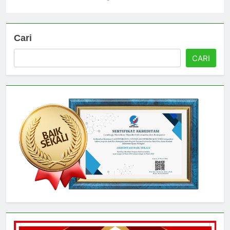
Universitas
3 hari ago
0
Cari
CARI