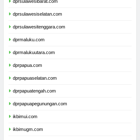
dprsulawesibarat.com
dprsulawesiselatan.com
dprsulawesitenggara.com
dprmaluku.com
dprmalukuutara.com
dprpapua.com
dprpapuaselatan.com
dprpapuatengah.com
dprpapuapegunungan.com
ikbimui.com
ikbimugm.com