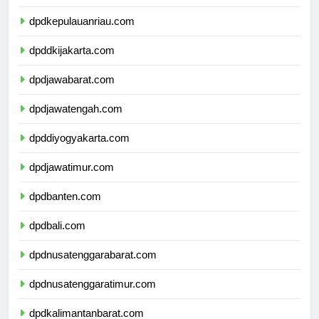
dpdkepulauanbangkabelitung.com
dpdkepulauanriau.com
dpddkijakarta.com
dpdjawabarat.com
dpdjawatengah.com
dpddiyogyakarta.com
dpdjawatimur.com
dpdbanten.com
dpdbali.com
dpdnusatenggarabarat.com
dpdnusatenggaratimur.com